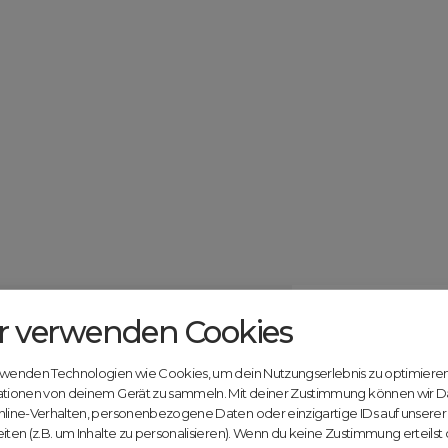
r verwenden Cookies
Catcher.com
Werde jetzt Te
Community!
ndels mit deiner kostenlosen Anmeldung bei
rwenden Technologien wie Cookies, um dein Nutzungserlebnis zu optimiere
Nutze unsere Erfahrung
ationen von deinem Gerät zu sammeln. Mit deiner Zustimmung können wir D
innovativen Plattform:
nline-Verhalten, personenbezogene Daten oder einzigartige IDs auf unsere
iten (z.B. um Inhalte zu personalisieren). Wenn du keine Zustimmung erteilst
Mit Domex und