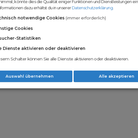
immst, könnte dies die Qualität einiger Funktionen und Dienstleistungen ei
n
Domainhandel u
formationen dazu erhältst du in unserer
Datenschutzerklärung
.
Möglichkeiten
Nachname
chnisch notwendige Cookies
(immer erforderlich)
Unsere Backord
Wunschdomains
nstige Cookies
sucher-Statistiken
Unser Open Do
um wertvolle 
le Dienste aktivieren oder deaktivieren
 dass du die
AGB
und
Datenschutzerklärung
Mit Redomain p
esem Schalter können Sie alle Dienste aktivieren oder deaktivieren.
Option zu he
Weiter
Auswahl übernehmen
Alle akzeptieren