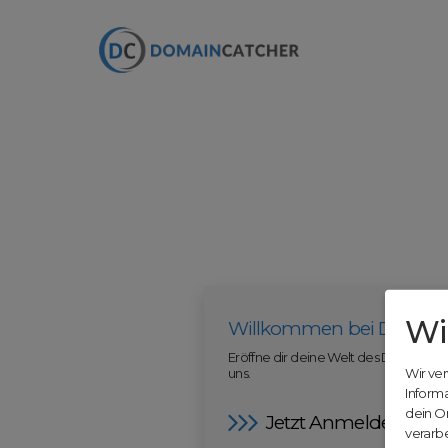
Wi
Willkommen bei Domain
Eröffne dir deine Welt des Domainha
uns.
Wir ve
Inform
dein O
Jetzt Anmelden
verarbe