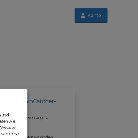
Konto
il der DomainCatcher-
n und
 und profitiere von unserer
aten wie
r Website
 oder diese
 ODM erleichtern wir dir den