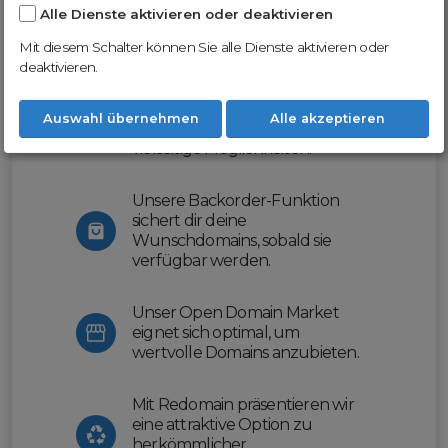
Alle Dienste aktivieren oder deaktivieren
Nutze unsere Erfahrung und profitiere
von unserer innovativen Plattform:
Mit diesem Schalter können Sie alle Dienste aktivieren oder
deaktivieren.
Mit Domex und ODM
erleichtern wir dir den
Auswahl übernehmen
Alle akzeptieren
Domainhandel und bieten dir
vielseitige Möglichkeiten.
Unsere Backorder-Funktion
sichert dir deine
Wunschdomains, sobald sie
verfügbar werden.
Unser Open Domain Market
eignet sich optimal, um
wertvolle Domains anzubieten.
Mit Redomain präsentieren wir
eine attraktive Option zu
herkömmlicher