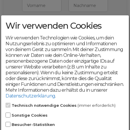
Vorname
Nachname
Wir verwenden Cookies
E-Mail
Wir verwenden Technologien wie Cookies, um dein
Mit deiner Registrierung bestätigst du,
Nutzungserlebnis zu optimieren und Informationen
dass du die
AGB
und
von deinem Gerät zu sammeln. Mit deiner Zustimmung
Datenschutzerklärung
akzeptierst
können wir Daten wie dein Online-Verhalten,
personenbezogene Daten oder einzigartige IDs auf
Weiter
unserer Website verarbeiten (z.B. um Inhalte zu
personalisieren). Wenn du keine Zustimmung erteilst
oder diese zurücknimmst, könnte dies die Qualität
einiger Funktionen und Dienstleistungen einschränken.
Mehr Informationen dazu erhältst du in unserer
Datenschutzerklärung
.
Werde jetzt Teil der
Technisch notwendige Cookies
(immer erforderlich)
DomainCatcher-
Sonstige Cookies
Community!
Besucher-Statistiken