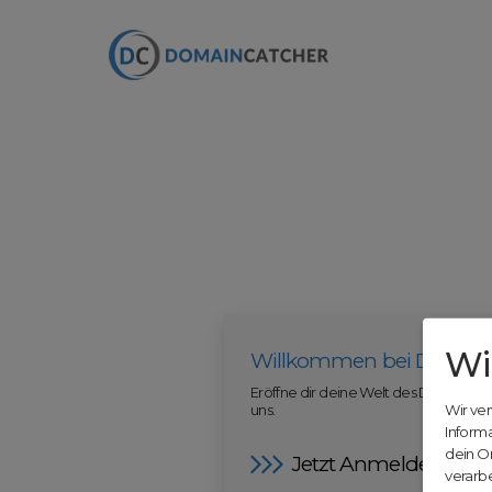
Wi
Willkommen bei Domain
Eröffne dir deine Welt des Domainha
uns.
Wir ve
Inform
dein O
Jetzt Anmelden
verarbe