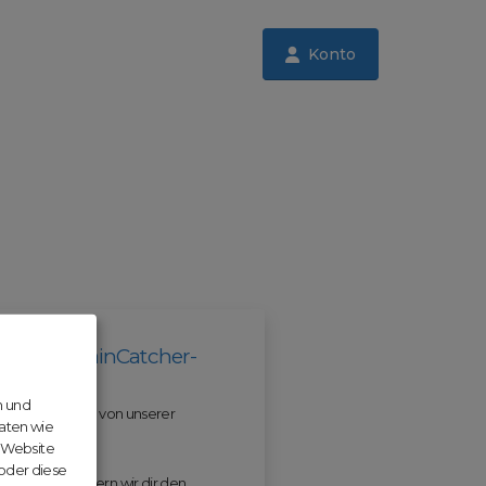
Konto
il der DomainCatcher-
n und
 und profitiere von unserer
aten wie
r Website
 oder diese
 ODM erleichtern wir dir den