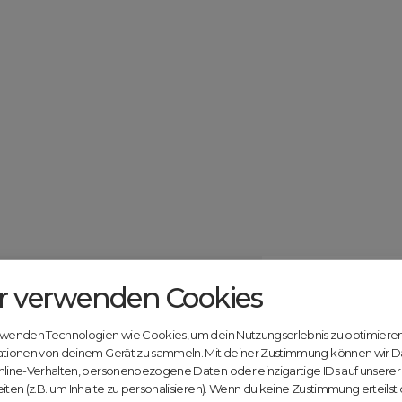
r verwenden Cookies
Catcher.com
Werde jetzt Te
Community!
ndels mit deiner kostenlosen Anmeldung bei
rwenden Technologien wie Cookies, um dein Nutzungserlebnis zu optimiere
Nutze unsere Erfahrung
ationen von deinem Gerät zu sammeln. Mit deiner Zustimmung können wir D
innovativen Plattform:
nline-Verhalten, personenbezogene Daten oder einzigartige IDs auf unsere
iten (z.B. um Inhalte zu personalisieren). Wenn du keine Zustimmung erteilst
Mit Domex und