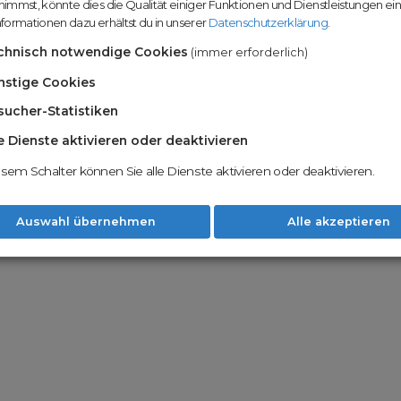
immst, könnte dies die Qualität einiger Funktionen und Dienstleistungen ei
n
Domainhandel u
formationen dazu erhältst du in unserer
Datenschutzerklärung
.
Möglichkeiten
Nachname
chnisch notwendige Cookies
(immer erforderlich)
Unsere Backord
Wunschdomains
nstige Cookies
sucher-Statistiken
Unser Open Do
um wertvolle 
le Dienste aktivieren oder deaktivieren
 dass du die
AGB
und
Datenschutzerklärung
Mit Redomain p
esem Schalter können Sie alle Dienste aktivieren oder deaktivieren.
Option zu he
Weiter
Auswahl übernehmen
Alle akzeptieren