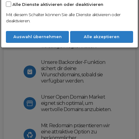
Alle Dienste aktivieren oder deaktivieren
Nutze unsere Erfahrung und profitiere
von unserer innovativen Plattform:
Mit diesem Schalter können Sie alle Dienste aktivieren oder
deaktivieren.
Mit Domex und ODM
erleichtern wir dir den
Auswahl übernehmen
Alle akzeptieren
Domainhandel und bieten dir
vielseitige Möglichkeiten.
Unsere Backorder-Funktion
sichert dir deine
Wunschdomains, sobald sie
verfügbar werden.
Unser Open Domain Market
eignet sich optimal, um
wertvolle Domains anzubieten.
Mit Redomain präsentieren wir
eine attraktive Option zu
herkömmlicher