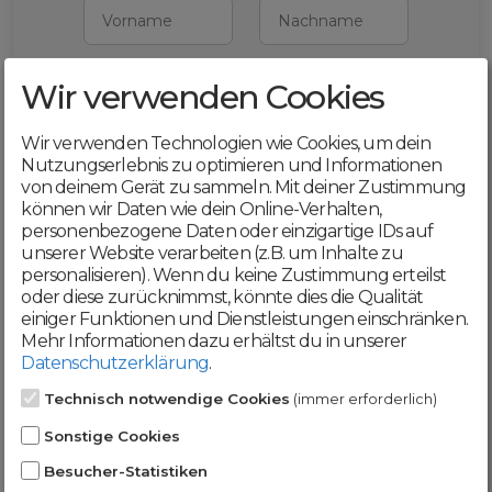
Vorname
Nachname
Wir verwenden Cookies
E-Mail
Wir verwenden Technologien wie Cookies, um dein
Mit deiner Registrierung bestätigst du,
Nutzungserlebnis zu optimieren und Informationen
dass du die
AGB
und
von deinem Gerät zu sammeln. Mit deiner Zustimmung
Datenschutzerklärung
akzeptierst
können wir Daten wie dein Online-Verhalten,
personenbezogene Daten oder einzigartige IDs auf
Weiter
unserer Website verarbeiten (z.B. um Inhalte zu
personalisieren). Wenn du keine Zustimmung erteilst
oder diese zurücknimmst, könnte dies die Qualität
einiger Funktionen und Dienstleistungen einschränken.
Mehr Informationen dazu erhältst du in unserer
Datenschutzerklärung
.
Werde jetzt Teil der
Technisch notwendige Cookies
(immer erforderlich)
DomainCatcher-
Sonstige Cookies
Community!
Besucher-Statistiken