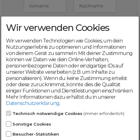
Vorname
Nachname
Wir verwenden Cookies
E-Mail
Wir verwenden Technologien wie Cookies, um dein
Mit deiner Registrierung bestätigst du,
Nutzungserlebnis zu optimieren und Informationen
dass du die
AGB
und
von deinem Gerät zu sammeln. Mit deiner Zustimmung
Datenschutzerklärung
akzeptierst
können wir Daten wie dein Online-Verhalten,
personenbezogene Daten oder einzigartige IDs auf
Weiter
unserer Website verarbeiten (z.B. um Inhalte zu
personalisieren). Wenn du keine Zustimmung erteilst
oder diese zurücknimmst, könnte dies die Qualität
einiger Funktionen und Dienstleistungen einschränken.
Mehr Informationen dazu erhältst du in unserer
Datenschutzerklärung
.
Werde jetzt Teil der
Technisch notwendige Cookies
(immer erforderlich)
DomainCatcher-
Sonstige Cookies
Community!
Besucher-Statistiken