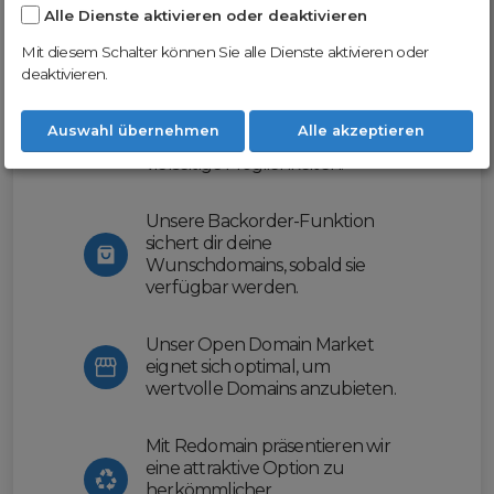
Alle Dienste aktivieren oder deaktivieren
Nutze unsere Erfahrung und profitiere
von unserer innovativen Plattform:
Mit diesem Schalter können Sie alle Dienste aktivieren oder
deaktivieren.
Mit Domex und ODM
erleichtern wir dir den
Auswahl übernehmen
Alle akzeptieren
Domainhandel und bieten dir
vielseitige Möglichkeiten.
Unsere Backorder-Funktion
sichert dir deine
Wunschdomains, sobald sie
verfügbar werden.
Unser Open Domain Market
eignet sich optimal, um
wertvolle Domains anzubieten.
Mit Redomain präsentieren wir
eine attraktive Option zu
herkömmlicher