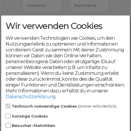
Vorname
Nachname
Wir verwenden Cookies
E-Mail
Wir verwenden Technologien wie Cookies, um dein
Mit deiner Registrierung bestätigst du,
Nutzungserlebnis zu optimieren und Informationen
dass du die
AGB
und
von deinem Gerät zu sammeln. Mit deiner Zustimmung
Datenschutzerklärung
akzeptierst
können wir Daten wie dein Online-Verhalten,
personenbezogene Daten oder einzigartige IDs auf
Weiter
unserer Website verarbeiten (z.B. um Inhalte zu
personalisieren). Wenn du keine Zustimmung erteilst
oder diese zurücknimmst, könnte dies die Qualität
einiger Funktionen und Dienstleistungen einschränken.
Mehr Informationen dazu erhältst du in unserer
Datenschutzerklärung
.
Werde jetzt Teil der
Technisch notwendige Cookies
(immer erforderlich)
DomainCatcher-
Sonstige Cookies
Community!
Besucher-Statistiken