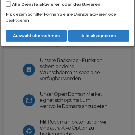
Alle Dienste aktivieren oder deaktivieren
Nutze unsere Erfahrung und profitiere
von unserer innovativen Plattform:
Mit diesem Schalter können Sie alle Dienste aktivieren oder
deaktivieren.
Mit Domex und ODM
erleichtern wir dir den
Auswahl übernehmen
Alle akzeptieren
Domainhandel und bieten dir
vielseitige Möglichkeiten.
Unsere Backorder-Funktion
sichert dir deine
Wunschdomains, sobald sie
verfügbar werden.
Unser Open Domain Market
eignet sich optimal, um
wertvolle Domains anzubieten.
Mit Redomain präsentieren wir
eine attraktive Option zu
herkömmlicher