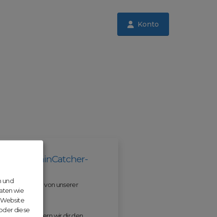
Konto
il der DomainCatcher-
n und
 und profitiere von unserer
aten wie
r Website
 oder diese
 ODM erleichtern wir dir den