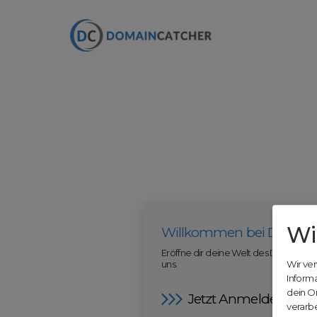
Wi
Willkommen bei Domain
Eröffne dir deine Welt des Domainha
uns.
Wir ve
Inform
dein O
Jetzt Anmelden
verarbe