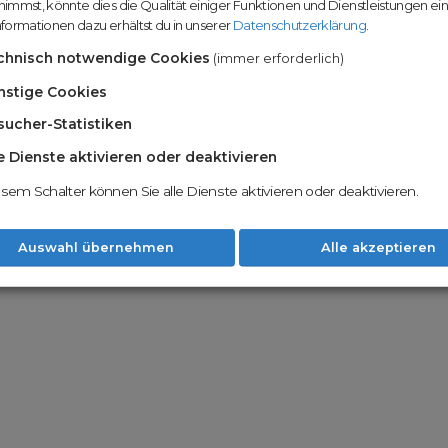
immst, könnte dies die Qualität einiger Funktionen und Dienstleistungen ei
n
Domainhandel u
formationen dazu erhältst du in unserer
Datenschutzerklärung
.
Möglichkeiten
Nachname
chnisch notwendige Cookies
(immer erforderlich)
Unsere Backord
Wunschdomains
nstige Cookies
sucher-Statistiken
Unser Open Do
um wertvolle 
le Dienste aktivieren oder deaktivieren
 dass du die
AGB
und
Datenschutzerklärung
Mit Redomain p
esem Schalter können Sie alle Dienste aktivieren oder deaktivieren.
Option zu he
Weiter
Auswahl übernehmen
Alle akzeptieren