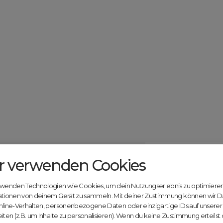
r verwenden Cookies
Catcher.com
Werde jetzt Te
Community!
ndels mit deiner kostenlosen Anmeldung bei
rwenden Technologien wie Cookies, um dein Nutzungserlebnis zu optimiere
Nutze unsere Erfahrung
ationen von deinem Gerät zu sammeln. Mit deiner Zustimmung können wir D
innovativen Plattform:
nline-Verhalten, personenbezogene Daten oder einzigartige IDs auf unsere
iten (z.B. um Inhalte zu personalisieren). Wenn du keine Zustimmung erteilst
Mit Domex und