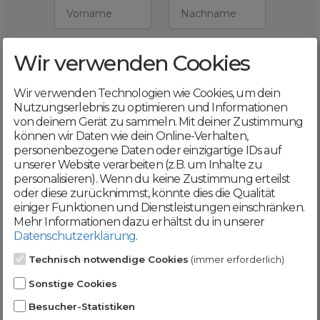
Vorname
Nachname
Wir verwenden Cookies
E-Mail
Wir verwenden Technologien wie Cookies, um dein
Mit deiner Registrierung bestätigst du,
Nutzungserlebnis zu optimieren und Informationen
dass du die
AGB
und
von deinem Gerät zu sammeln. Mit deiner Zustimmung
Datenschutzerklärung
akzeptierst
können wir Daten wie dein Online-Verhalten,
personenbezogene Daten oder einzigartige IDs auf
Weiter
unserer Website verarbeiten (z.B. um Inhalte zu
personalisieren). Wenn du keine Zustimmung erteilst
oder diese zurücknimmst, könnte dies die Qualität
einiger Funktionen und Dienstleistungen einschränken.
Mehr Informationen dazu erhältst du in unserer
Datenschutzerklärung
.
Werde jetzt Teil der
Technisch notwendige Cookies
(immer erforderlich)
DomainCatcher-
Sonstige Cookies
Community!
Besucher-Statistiken