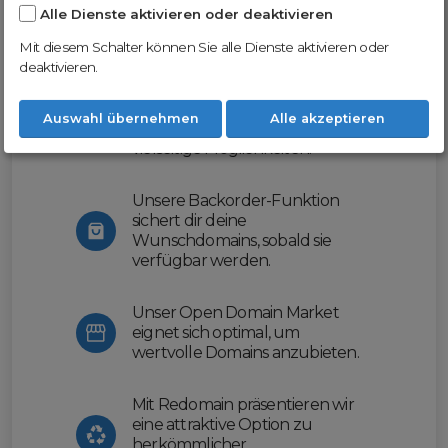
Alle Dienste aktivieren oder deaktivieren
Nutze unsere Erfahrung und profitiere
von unserer innovativen Plattform:
Mit diesem Schalter können Sie alle Dienste aktivieren oder
deaktivieren.
Mit Domex und ODM
erleichtern wir dir den
Auswahl übernehmen
Alle akzeptieren
Domainhandel und bieten dir
vielseitige Möglichkeiten.
Unsere Backorder-Funktion
sichert dir deine
Wunschdomains, sobald sie
verfügbar werden.
Unser Open Domain Market
eignet sich optimal, um
wertvolle Domains anzubieten.
Mit Redomain präsentieren wir
eine attraktive Option zu
herkömmlicher