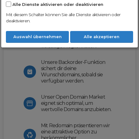
Alle Dienste aktivieren oder deaktivieren
Nutze unsere Erfahrung und profitiere
von unserer innovativen Plattform:
Mit diesem Schalter können Sie alle Dienste aktivieren oder
deaktivieren.
Mit Domex und ODM
erleichtern wir dir den
Auswahl übernehmen
Alle akzeptieren
Domainhandel und bieten dir
vielseitige Möglichkeiten.
Unsere Backorder-Funktion
sichert dir deine
Wunschdomains, sobald sie
verfügbar werden.
Unser Open Domain Market
eignet sich optimal, um
wertvolle Domains anzubieten.
Mit Redomain präsentieren wir
eine attraktive Option zu
herkömmlicher