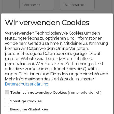
Vorname
Nachname
Wir verwenden Cookies
E-Mail
Wir verwenden Technologien wie Cookies, um dein
Mit deiner Registrierung bestätigst du,
Nutzungserlebnis zu optimieren und Informationen
dass du die
AGB
und
von deinem Gerät zu sammeln. Mit deiner Zustimmung
Datenschutzerklärung
akzeptierst
können wir Daten wie dein Online-Verhalten,
personenbezogene Daten oder einzigartige IDs auf
Weiter
unserer Website verarbeiten (z.B. um Inhalte zu
personalisieren). Wenn du keine Zustimmung erteilst
oder diese zurücknimmst, könnte dies die Qualität
einiger Funktionen und Dienstleistungen einschränken.
Mehr Informationen dazu erhältst du in unserer
Datenschutzerklärung
.
Werde jetzt Teil der
Technisch notwendige Cookies
(immer erforderlich)
DomainCatcher-
Sonstige Cookies
Community!
Besucher-Statistiken