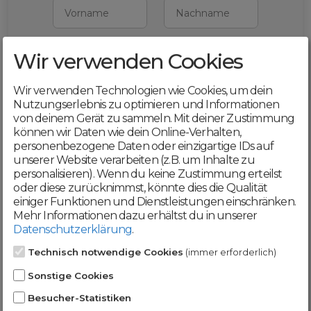
Vorname
Nachname
Wir verwenden Cookies
E-Mail
Wir verwenden Technologien wie Cookies, um dein
Mit deiner Registrierung bestätigst du,
Nutzungserlebnis zu optimieren und Informationen
dass du die
AGB
und
von deinem Gerät zu sammeln. Mit deiner Zustimmung
Datenschutzerklärung
akzeptierst
können wir Daten wie dein Online-Verhalten,
personenbezogene Daten oder einzigartige IDs auf
Weiter
unserer Website verarbeiten (z.B. um Inhalte zu
personalisieren). Wenn du keine Zustimmung erteilst
oder diese zurücknimmst, könnte dies die Qualität
einiger Funktionen und Dienstleistungen einschränken.
Mehr Informationen dazu erhältst du in unserer
Datenschutzerklärung
.
Werde jetzt Teil der
Technisch notwendige Cookies
(immer erforderlich)
DomainCatcher-
Sonstige Cookies
Community!
Besucher-Statistiken