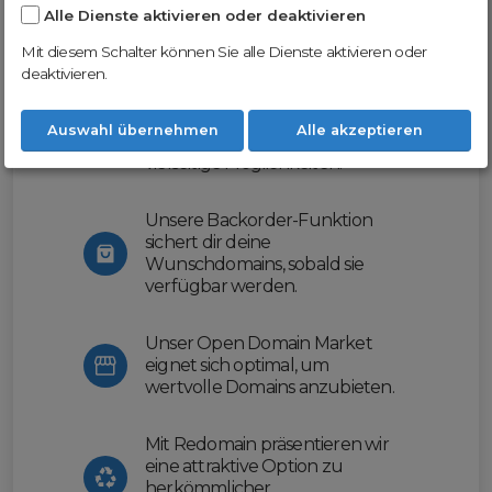
Alle Dienste aktivieren oder deaktivieren
Nutze unsere Erfahrung und profitiere
von unserer innovativen Plattform:
Mit diesem Schalter können Sie alle Dienste aktivieren oder
deaktivieren.
Mit Domex und ODM
erleichtern wir dir den
Auswahl übernehmen
Alle akzeptieren
Domainhandel und bieten dir
vielseitige Möglichkeiten.
Unsere Backorder-Funktion
sichert dir deine
Wunschdomains, sobald sie
verfügbar werden.
Unser Open Domain Market
eignet sich optimal, um
wertvolle Domains anzubieten.
Mit Redomain präsentieren wir
eine attraktive Option zu
herkömmlicher