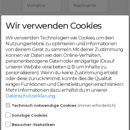
Vorname
Nachname
Wir verwenden Cookies
E-Mail
Wir verwenden Technologien wie Cookies, um dein
Mit deiner Registrierung bestätigst du,
Nutzungserlebnis zu optimieren und Informationen
dass du die
AGB
und
von deinem Gerät zu sammeln. Mit deiner Zustimmung
Datenschutzerklärung
akzeptierst
können wir Daten wie dein Online-Verhalten,
personenbezogene Daten oder einzigartige IDs auf
Weiter
unserer Website verarbeiten (z.B. um Inhalte zu
personalisieren). Wenn du keine Zustimmung erteilst
oder diese zurücknimmst, könnte dies die Qualität
einiger Funktionen und Dienstleistungen einschränken.
Mehr Informationen dazu erhältst du in unserer
Datenschutzerklärung
.
Werde jetzt Teil der
Technisch notwendige Cookies
(immer erforderlich)
DomainCatcher-
Sonstige Cookies
Community!
Besucher-Statistiken