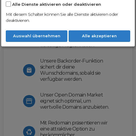
Alle Dienste aktivieren oder deaktivieren
Nutze unsere Erfahrung und profitiere
von unserer innovativen Plattform:
Mit diesem Schalter können Sie alle Dienste aktivieren oder
deaktivieren.
Mit Domex und ODM
erleichtern wir dir den
Auswahl übernehmen
Alle akzeptieren
Domainhandel und bieten dir
vielseitige Möglichkeiten.
Unsere Backorder-Funktion
sichert dir deine
Wunschdomains, sobald sie
verfügbar werden.
Unser Open Domain Market
eignet sich optimal, um
wertvolle Domains anzubieten.
Mit Redomain präsentieren wir
eine attraktive Option zu
herkömmlicher