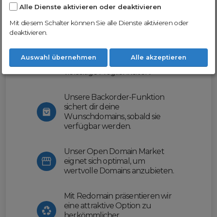
Alle Dienste aktivieren oder deaktivieren
Nutze unsere Erfahrung und profitiere
von unserer innovativen Plattform:
Mit diesem Schalter können Sie alle Dienste aktivieren oder
deaktivieren.
Mit Domex und ODM
erleichtern wir dir den
Auswahl übernehmen
Alle akzeptieren
Domainhandel und bieten dir
vielseitige Möglichkeiten.
Unsere Backorder-Funktion
sichert dir deine
Wunschdomains, sobald sie
verfügbar werden.
Unser Open Domain Market
eignet sich optimal, um
wertvolle Domains anzubieten.
Mit Redomain präsentieren wir
eine attraktive Option zu
herkömmlicher