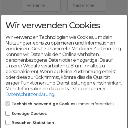
Vorname
Nachname
Wir verwenden Cookies
E-Mail
Wir verwenden Technologien wie Cookies, um dein
Mit deiner Registrierung bestätigst du,
Nutzungserlebnis zu optimieren und Informationen
dass du die
AGB
und
von deinem Gerät zu sammeln. Mit deiner Zustimmung
Datenschutzerklärung
akzeptierst
können wir Daten wie dein Online-Verhalten,
personenbezogene Daten oder einzigartige IDs auf
Weiter
unserer Website verarbeiten (z.B. um Inhalte zu
personalisieren). Wenn du keine Zustimmung erteilst
oder diese zurücknimmst, könnte dies die Qualität
einiger Funktionen und Dienstleistungen einschränken.
Mehr Informationen dazu erhältst du in unserer
Datenschutzerklärung
.
Werde jetzt Teil der
Technisch notwendige Cookies
(immer erforderlich)
DomainCatcher-
Sonstige Cookies
Community!
Besucher-Statistiken