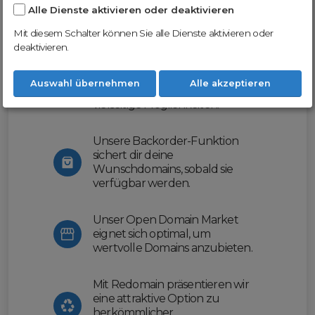
Alle Dienste aktivieren oder deaktivieren
Nutze unsere Erfahrung und profitiere
von unserer innovativen Plattform:
Mit diesem Schalter können Sie alle Dienste aktivieren oder
deaktivieren.
Mit Domex und ODM
erleichtern wir dir den
Auswahl übernehmen
Alle akzeptieren
Domainhandel und bieten dir
vielseitige Möglichkeiten.
Unsere Backorder-Funktion
sichert dir deine
Wunschdomains, sobald sie
verfügbar werden.
Unser Open Domain Market
eignet sich optimal, um
wertvolle Domains anzubieten.
Mit Redomain präsentieren wir
eine attraktive Option zu
herkömmlicher