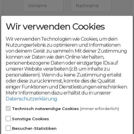
Vorname
Nachname
Wir verwenden Cookies
E-Mail
Wir verwenden Technologien wie Cookies, um dein
Mit deiner Registrierung bestätigst du,
Nutzungserlebnis zu optimieren und Informationen
dass du die
AGB
und
von deinem Gerät zu sammeln. Mit deiner Zustimmung
Datenschutzerklärung
akzeptierst
können wir Daten wie dein Online-Verhalten,
personenbezogene Daten oder einzigartige IDs auf
Weiter
unserer Website verarbeiten (z.B. um Inhalte zu
personalisieren). Wenn du keine Zustimmung erteilst
oder diese zurücknimmst, könnte dies die Qualität
einiger Funktionen und Dienstleistungen einschränken.
Mehr Informationen dazu erhältst du in unserer
Datenschutzerklärung
.
Werde jetzt Teil der
Technisch notwendige Cookies
(immer erforderlich)
DomainCatcher-
Sonstige Cookies
Community!
Besucher-Statistiken