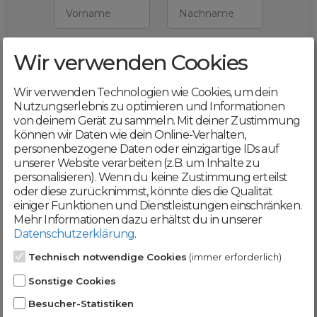
Vorname
Nachname
Wir verwenden Cookies
E-Mail
Wir verwenden Technologien wie Cookies, um dein
Mit deiner Registrierung bestätigst du,
Nutzungserlebnis zu optimieren und Informationen
dass du die
AGB
und
von deinem Gerät zu sammeln. Mit deiner Zustimmung
Datenschutzerklärung
akzeptierst
können wir Daten wie dein Online-Verhalten,
personenbezogene Daten oder einzigartige IDs auf
Weiter
unserer Website verarbeiten (z.B. um Inhalte zu
personalisieren). Wenn du keine Zustimmung erteilst
oder diese zurücknimmst, könnte dies die Qualität
einiger Funktionen und Dienstleistungen einschränken.
Mehr Informationen dazu erhältst du in unserer
Datenschutzerklärung
.
Werde jetzt Teil der
Technisch notwendige Cookies
(immer erforderlich)
DomainCatcher-
Sonstige Cookies
Community!
Besucher-Statistiken