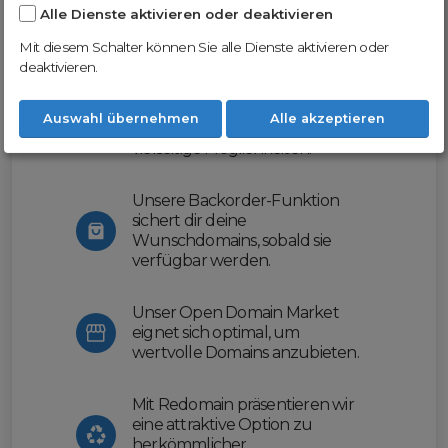
Alle Dienste aktivieren oder deaktivieren
Nutze unsere Erfahrung und profitiere
von unserer innovativen Plattform:
Mit diesem Schalter können Sie alle Dienste aktivieren oder
deaktivieren.
Mit Domex und ODM
erleichtern wir dir den
Auswahl übernehmen
Alle akzeptieren
Domainhandel und bieten dir
vielseitige Möglichkeiten.
Unsere Backorder-Funktion
sichert dir deine
Wunschdomains, sobald sie
verfügbar werden.
Unser Open Domain Market
eignet sich optimal, um
wertvolle Domains anzubieten.
Mit Redomain präsentieren wir
eine attraktive Option zu
herkömmlicher