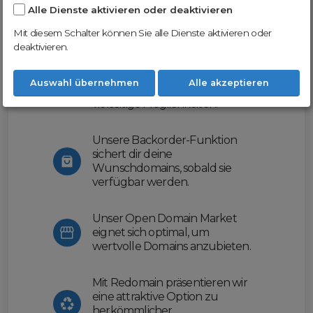
Alle Dienste aktivieren oder deaktivieren
Nutze unsere Erfahrung und profitiere
von unserer innovativen Plattform:
Mit diesem Schalter können Sie alle Dienste aktivieren oder
deaktivieren.
Mit Domex und ODM
erleichtern wir dir den
Auswahl übernehmen
Alle akzeptieren
Domainhandel und bieten dir
vielseitige Möglichkeiten.
Unsere Backorder-Funktion
sichert dir deine
Wunschdomains, sobald sie
verfügbar werden.
Unser Open Domain Market
eignet sich optimal, um
wertvolle Domains anzubieten.
Mit Redomain präsentieren wir
eine attraktive Option zu
herkömmlicher