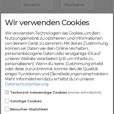
Vorname
Nachname
Wir verwenden Cookies
E-Mail
Wir verwenden Technologien wie Cookies, um dein
Mit deiner Registrierung bestätigst du,
Nutzungserlebnis zu optimieren und Informationen
dass du die
AGB
und
von deinem Gerät zu sammeln. Mit deiner Zustimmung
Datenschutzerklärung
akzeptierst
können wir Daten wie dein Online-Verhalten,
personenbezogene Daten oder einzigartige IDs auf
Weiter
unserer Website verarbeiten (z.B. um Inhalte zu
personalisieren). Wenn du keine Zustimmung erteilst
oder diese zurücknimmst, könnte dies die Qualität
einiger Funktionen und Dienstleistungen einschränken.
Mehr Informationen dazu erhältst du in unserer
Datenschutzerklärung
.
Werde jetzt Teil der
Technisch notwendige Cookies
(immer erforderlich)
DomainCatcher-
Sonstige Cookies
Community!
Besucher-Statistiken