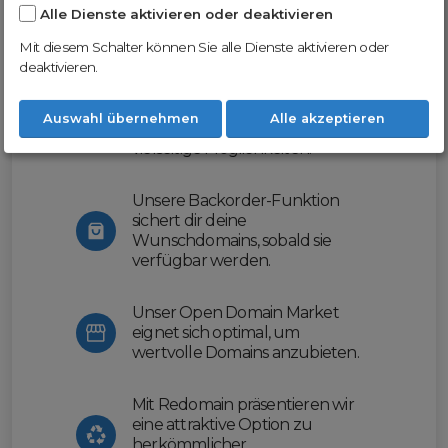
Alle Dienste aktivieren oder deaktivieren
Nutze unsere Erfahrung und profitiere
von unserer innovativen Plattform:
Mit diesem Schalter können Sie alle Dienste aktivieren oder
deaktivieren.
Mit Domex und ODM
erleichtern wir dir den
Auswahl übernehmen
Alle akzeptieren
Domainhandel und bieten dir
vielseitige Möglichkeiten.
Unsere Backorder-Funktion
sichert dir deine
Wunschdomains, sobald sie
verfügbar werden.
Unser Open Domain Market
eignet sich optimal, um
wertvolle Domains anzubieten.
Mit Redomain präsentieren wir
eine attraktive Option zu
herkömmlicher