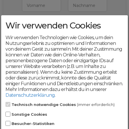
Vorname
Nachname
Wir verwenden Cookies
E-Mail
Wir verwenden Technologien wie Cookies, um dein
Mit deiner Registrierung bestätigst du,
Nutzungserlebnis zu optimieren und Informationen
dass du die
AGB
und
von deinem Gerät zu sammeln. Mit deiner Zustimmung
Datenschutzerklärung
akzeptierst
können wir Daten wie dein Online-Verhalten,
personenbezogene Daten oder einzigartige IDs auf
Weiter
unserer Website verarbeiten (z.B. um Inhalte zu
personalisieren). Wenn du keine Zustimmung erteilst
oder diese zurücknimmst, könnte dies die Qualität
einiger Funktionen und Dienstleistungen einschränken.
Mehr Informationen dazu erhältst du in unserer
Datenschutzerklärung
.
Werde jetzt Teil der
Technisch notwendige Cookies
(immer erforderlich)
DomainCatcher-
Sonstige Cookies
Community!
Besucher-Statistiken