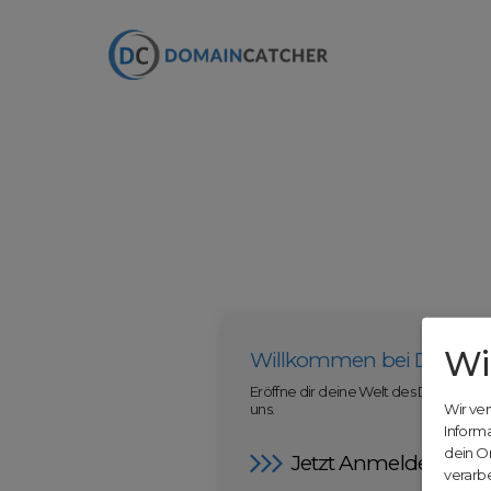
Wi
Willkommen bei Domain
Eröffne dir deine Welt des Domainha
uns.
Wir ve
Inform
dein O
Jetzt Anmelden
verarbe