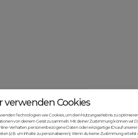
r verwenden Cookies
Catcher.com
Werde jetzt Te
Community!
ndels mit deiner kostenlosen Anmeldung bei
rwenden Technologien wie Cookies, um dein Nutzungserlebnis zu optimiere
Nutze unsere Erfahrung
ationen von deinem Gerät zu sammeln. Mit deiner Zustimmung können wir D
innovativen Plattform:
nline-Verhalten, personenbezogene Daten oder einzigartige IDs auf unsere
iten (z.B. um Inhalte zu personalisieren). Wenn du keine Zustimmung erteilst
Mit Domex und