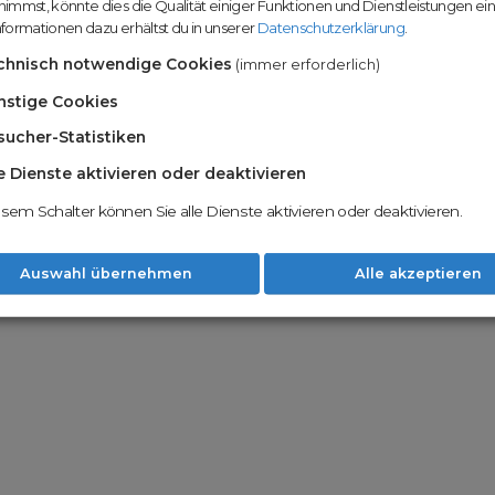
immst, könnte dies die Qualität einiger Funktionen und Dienstleistungen ei
n
Domainhandel u
formationen dazu erhältst du in unserer
Datenschutzerklärung
.
Möglichkeiten
Nachname
chnisch notwendige Cookies
(immer erforderlich)
Unsere Backord
Wunschdomains
nstige Cookies
sucher-Statistiken
Unser Open Do
um wertvolle 
le Dienste aktivieren oder deaktivieren
 dass du die
AGB
und
Datenschutzerklärung
Mit Redomain p
esem Schalter können Sie alle Dienste aktivieren oder deaktivieren.
Option zu he
Weiter
Auswahl übernehmen
Alle akzeptieren