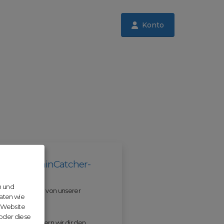
Konto
il der DomainCatcher-
n und
 und profitiere von unserer
aten wie
r Website
 oder diese
 ODM erleichtern wir dir den