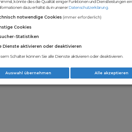
immst, könnte dies die Qualität einiger Funktionen und Dienstleistungen ei
n
Domainhandel u
formationen dazu erhältst du in unserer
Datenschutzerklärung
.
Möglichkeiten
Nachname
chnisch notwendige Cookies
(immer erforderlich)
Unsere Backord
Wunschdomains
nstige Cookies
sucher-Statistiken
Unser Open Do
um wertvolle 
le Dienste aktivieren oder deaktivieren
 dass du die
AGB
und
Datenschutzerklärung
Mit Redomain p
esem Schalter können Sie alle Dienste aktivieren oder deaktivieren.
Option zu he
Weiter
Auswahl übernehmen
Alle akzeptieren