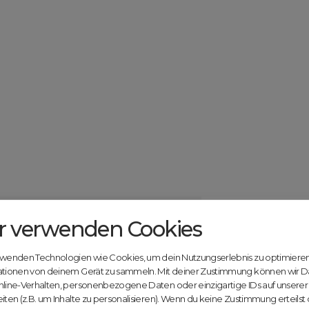
r verwenden Cookies
Catcher.com
Werde jetzt Te
Community!
ndels mit deiner kostenlosen Anmeldung bei
rwenden Technologien wie Cookies, um dein Nutzungserlebnis zu optimiere
Nutze unsere Erfahrung
ationen von deinem Gerät zu sammeln. Mit deiner Zustimmung können wir D
innovativen Plattform:
nline-Verhalten, personenbezogene Daten oder einzigartige IDs auf unsere
iten (z.B. um Inhalte zu personalisieren). Wenn du keine Zustimmung erteilst
Mit Domex und