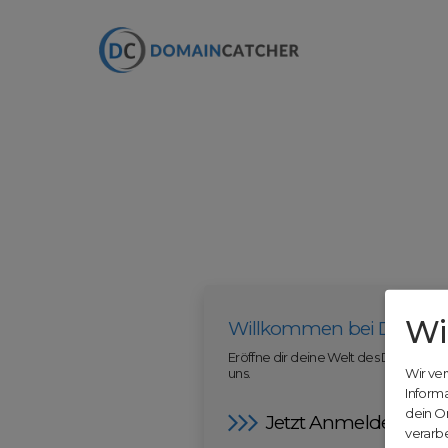
Wi
Willkommen bei Domain
Eröffne dir deine Welt des Domainha
uns.
Wir ve
Inform
dein O
Jetzt Anmelden
verarbe