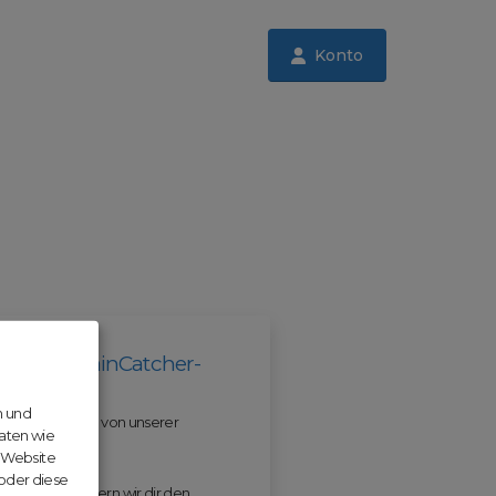
Konto
il der DomainCatcher-
n und
 und profitiere von unserer
aten wie
r Website
 oder diese
 ODM erleichtern wir dir den