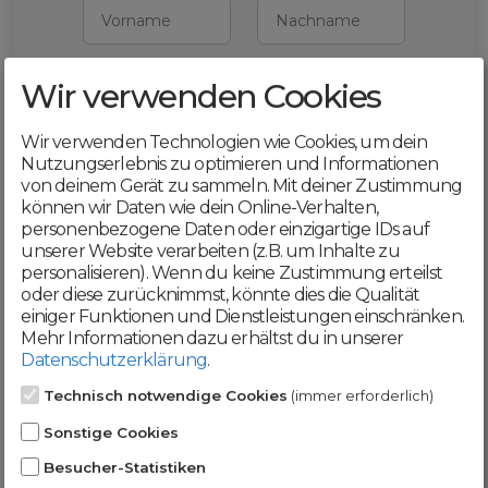
Vorname
Nachname
Wir verwenden Cookies
E-Mail
Wir verwenden Technologien wie Cookies, um dein
Mit deiner Registrierung bestätigst du,
Nutzungserlebnis zu optimieren und Informationen
dass du die
AGB
und
von deinem Gerät zu sammeln. Mit deiner Zustimmung
Datenschutzerklärung
akzeptierst
können wir Daten wie dein Online-Verhalten,
personenbezogene Daten oder einzigartige IDs auf
Weiter
unserer Website verarbeiten (z.B. um Inhalte zu
personalisieren). Wenn du keine Zustimmung erteilst
oder diese zurücknimmst, könnte dies die Qualität
einiger Funktionen und Dienstleistungen einschränken.
Mehr Informationen dazu erhältst du in unserer
Datenschutzerklärung
.
Werde jetzt Teil der
Technisch notwendige Cookies
(immer erforderlich)
DomainCatcher-
Sonstige Cookies
Community!
Besucher-Statistiken