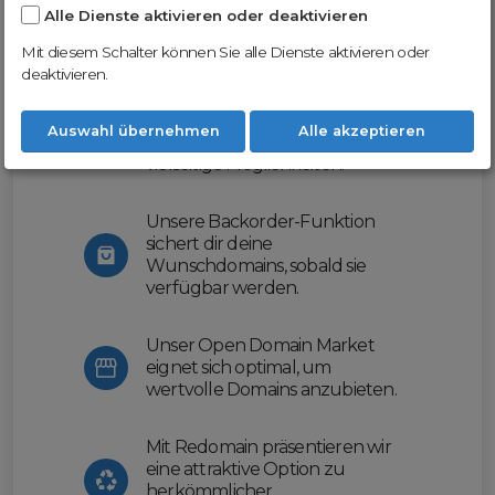
Alle Dienste aktivieren oder deaktivieren
Nutze unsere Erfahrung und profitiere
von unserer innovativen Plattform:
Mit diesem Schalter können Sie alle Dienste aktivieren oder
deaktivieren.
Mit Domex und ODM
erleichtern wir dir den
Auswahl übernehmen
Alle akzeptieren
Domainhandel und bieten dir
vielseitige Möglichkeiten.
Unsere Backorder-Funktion
sichert dir deine
Wunschdomains, sobald sie
verfügbar werden.
Unser Open Domain Market
eignet sich optimal, um
wertvolle Domains anzubieten.
Mit Redomain präsentieren wir
eine attraktive Option zu
herkömmlicher