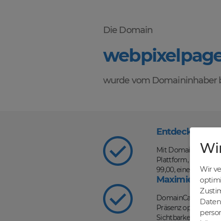
Die Domain
webpixelpage
wurde vom Domaininhaber b
Entdecke die V
Wi
Mit DomainCatcher s
Plattform, auf der d
Wir v
99,00, einer schnel
Maximiere dein
optim
Zusti
DomainCatcher ist d
Daten 
Präsenz optimieren u
person
Sichtbarkeit in Such