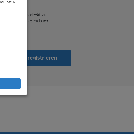
hränken.
ten, von dir entdeckt zu
n Geschäft erfolgreich im
Jetzt registrieren