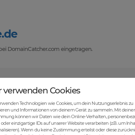
.de
ei DomainCatcher.com eingetragen.
orteile des Domainhandels mit DomainCatcher
r verwenden Cookies
tehen dir alle Vorteile des Domainhandels zur Verfügung. Entdecke ei
u Domains kaufen, verkaufen und recyceln kannst. Profitiere von fairen
erwenden Technologien wie Cookies, um dein Nutzungserlebnis zu
len Abwicklung und sicheren Domaintransfers.
en Online-Erfolg mit DomainCatcher
ieren und Informationen von deinem Gerät zu sammeln. Mit deiner
mmung können wir Daten wie dein Online-Verhalten, personenbe
ein Schlüssel zum Online-Erfolg. Mit unserem breiten Angebot an Dom
oder einzigartige IDs auf unserer Website verarbeiten (z.B. um Inha
nd deine Zielgruppe gezielt ansprechen. Nutze die Möglichkeit, gezielt
alisieren). Wenn du keine Zustimmung erteilst oder diese zurück
maschinen zu steigern.