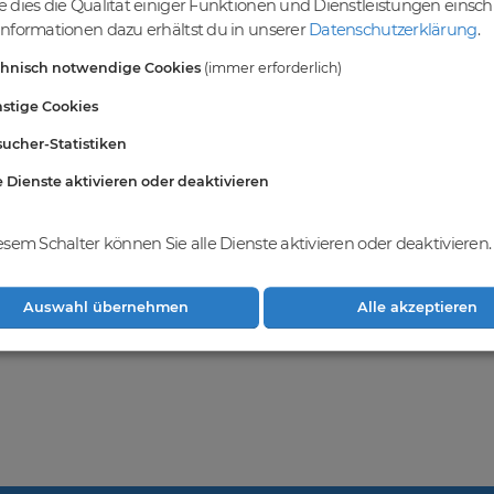
 dies die Qualität einiger Funktionen und Dienstleistungen einsc
einer vielfältigen Auswahl an Domains
nformationen dazu erhältst du in unserer
Datenschutzerklärung
.
ndest du eine breite Auswahl an erstklassigen Domains, die darauf war
chnisch notwendige Cookies
(immer erforderlich)
vielfältigen Möglichkeiten, um deine Online-Präsenz zu stärken und dei
ablieren. Gemeinsam realisieren wir deinen Erfolg im Online-Bereich.
stige Cookies
ucher-Statistiken
e Dienste aktivieren oder deaktivieren
hkeiten bei
DomainCatcher
und registriere
ge Domains zu erwerben und dein
weitern.
esem Schalter können Sie alle Dienste aktivieren oder deaktivieren.
Auswahl übernehmen
Alle akzeptieren