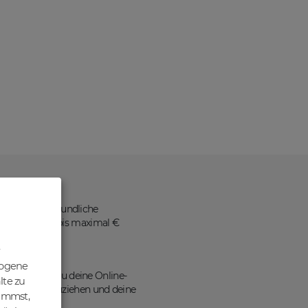
ne benutzerfreundliche
 Nettopreisen bis maximal €
zogene
ains kannst du deine Online-
lte zu
en Traffic anzuziehen und deine
nimmst,