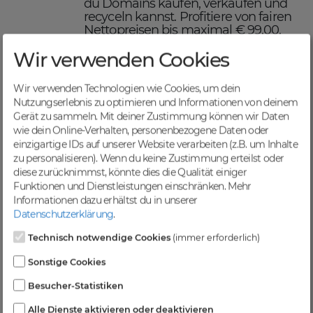
du Domains kaufen, verkaufen und
recyceln kannst. Profitiere von fairen
Nettopreisen bis maximal € 99,00,
einer schnellen Abwicklung und
Wir verwenden Cookies
sicheren Domaintransfers.
Maximiere deinen Online-
Erfolg mit DomainCatcher
Wir verwenden Technologien wie Cookies, um dein
Nutzungserlebnis zu optimieren und Informationen von deinem
DomainCatcher ist dein Schlüssel
Gerät zu sammeln. Mit deiner Zustimmung können wir Daten
zum Online-Erfolg. Mit unserem
wie dein Online-Verhalten, personenbezogene Daten oder
breiten Angebot an Domains kannst
einzigartige IDs auf unserer Website verarbeiten (z.B. um Inhalte
du deine Online-Präsenz optimieren
zu personalisieren). Wenn du keine Zustimmung erteilst oder
und deine Zielgruppe gezielt
diese zurücknimmst, könnte dies die Qualität einiger
ansprechen. Nutze die Möglichkeit,
Funktionen und Dienstleistungen einschränken.
Mehr
gezielten Traffic anzuziehen und deine
Informationen dazu erhältst du in unserer
Sichtbarkeit in Suchmaschinen zu
Datenschutzerklärung
.
steigern.
Profitiere von einer
Technisch notwendige Cookies
(immer erforderlich)
vielfältigen Auswahl an
Sonstige Cookies
Domains
Besucher-Statistiken
Bei DomainCatcher findest du eine
Alle Dienste aktivieren oder deaktivieren