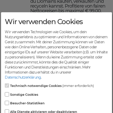
du Domains kaufen, verkaufen und
recyceln kannst. Profitiere von fairen
Nettopreisen bis maximal € 99,00,
einer schnellen Abwicklung und
Wir verwenden Cookies
sicheren Domaintransfers.
Maximiere deinen Online-
Erfolg mit DomainCatcher
Wir verwenden Technologien wie Cookies, um dein
Nutzungserlebnis zu optimieren und Informationen von deinem
DomainCatcher ist dein Schlüssel
Gerät zu sammeln. Mit deiner Zustimmung können wir Daten
zum Online-Erfolg. Mit unserem
wie dein Online-Verhalten, personenbezogene Daten oder
breiten Angebot an Domains kannst
einzigartige IDs auf unserer Website verarbeiten (z.B. um Inhalte
du deine Online-Präsenz optimieren
zu personalisieren). Wenn du keine Zustimmung erteilst oder
und deine Zielgruppe gezielt
diese zurücknimmst, könnte dies die Qualität einiger
ansprechen. Nutze die Möglichkeit,
Funktionen und Dienstleistungen einschränken.
Mehr
gezielten Traffic anzuziehen und deine
Informationen dazu erhältst du in unserer
Sichtbarkeit in Suchmaschinen zu
Datenschutzerklärung
.
steigern.
Profitiere von einer
Technisch notwendige Cookies
(immer erforderlich)
vielfältigen Auswahl an
Sonstige Cookies
Domains
Besucher-Statistiken
Bei DomainCatcher findest du eine
Alle Dienste aktivieren oder deaktivieren