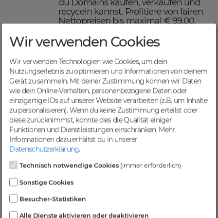
du Domains kaufen, verkaufen und
recyceln kannst. Profitiere von fairen
Nettopreisen bis maximal € 99,00,
einer schnellen Abwicklung und
Wir verwenden Cookies
sicheren Domaintransfers.
Maximiere deinen Online-
Erfolg mit DomainCatcher
Wir verwenden Technologien wie Cookies, um dein
Nutzungserlebnis zu optimieren und Informationen von deinem
DomainCatcher ist dein Schlüssel
Gerät zu sammeln. Mit deiner Zustimmung können wir Daten
zum Online-Erfolg. Mit unserem
wie dein Online-Verhalten, personenbezogene Daten oder
breiten Angebot an Domains kannst
einzigartige IDs auf unserer Website verarbeiten (z.B. um Inhalte
du deine Online-Präsenz optimieren
zu personalisieren). Wenn du keine Zustimmung erteilst oder
und deine Zielgruppe gezielt
diese zurücknimmst, könnte dies die Qualität einiger
ansprechen. Nutze die Möglichkeit,
Funktionen und Dienstleistungen einschränken.
Mehr
gezielten Traffic anzuziehen und deine
Informationen dazu erhältst du in unserer
Sichtbarkeit in Suchmaschinen zu
Datenschutzerklärung
.
steigern.
Profitiere von einer
Technisch notwendige Cookies
(immer erforderlich)
vielfältigen Auswahl an
Sonstige Cookies
Domains
Besucher-Statistiken
Bei DomainCatcher findest du eine
Alle Dienste aktivieren oder deaktivieren