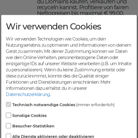
du Domains kaufen, verkaufen und
recyceln kannst. Profitiere von fairen
Nettopreisen bis maximal € 99,00,
einer schnellen Abwicklung und
Wir verwenden Cookies
sicheren Domaintransfers.
Maximiere deinen Online-
Erfolg mit DomainCatcher
Wir verwenden Technologien wie Cookies, um dein
Nutzungserlebnis zu optimieren und Informationen von deinem
DomainCatcher ist dein Schlüssel
Gerät zu sammeln. Mit deiner Zustimmung können wir Daten
zum Online-Erfolg. Mit unserem
wie dein Online-Verhalten, personenbezogene Daten oder
breiten Angebot an Domains kannst
einzigartige IDs auf unserer Website verarbeiten (z.B. um Inhalte
du deine Online-Präsenz optimieren
zu personalisieren). Wenn du keine Zustimmung erteilst oder
und deine Zielgruppe gezielt
diese zurücknimmst, könnte dies die Qualität einiger
ansprechen. Nutze die Möglichkeit,
Funktionen und Dienstleistungen einschränken.
Mehr
gezielten Traffic anzuziehen und deine
Informationen dazu erhältst du in unserer
Sichtbarkeit in Suchmaschinen zu
Datenschutzerklärung
.
steigern.
Profitiere von einer
Technisch notwendige Cookies
(immer erforderlich)
vielfältigen Auswahl an
Sonstige Cookies
Domains
Besucher-Statistiken
Bei DomainCatcher findest du eine
Alle Dienste aktivieren oder deaktivieren