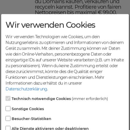
du Domains kaufen, verkaufen und
recyceln kannst. Profitiere von fairen
Nettopreisen bis maximal € 99,00,
einer schnellen Abwicklung und
Wir verwenden Cookies
sicheren Domaintransfers.
Maximiere deinen Online-
Erfolg mit DomainCatcher
Wir verwenden Technologien wie Cookies, um dein
Nutzungserlebnis zu optimieren und Informationen von deinem
DomainCatcher ist dein Schlüssel
Gerät zu sammeln. Mit deiner Zustimmung können wir Daten
zum Online-Erfolg. Mit unserem
wie dein Online-Verhalten, personenbezogene Daten oder
breiten Angebot an Domains kannst
einzigartige IDs auf unserer Website verarbeiten (z.B. um Inhalte
du deine Online-Präsenz optimieren
zu personalisieren). Wenn du keine Zustimmung erteilst oder
und deine Zielgruppe gezielt
diese zurücknimmst, könnte dies die Qualität einiger
ansprechen. Nutze die Möglichkeit,
Funktionen und Dienstleistungen einschränken.
Mehr
gezielten Traffic anzuziehen und deine
Informationen dazu erhältst du in unserer
Sichtbarkeit in Suchmaschinen zu
Datenschutzerklärung
.
steigern.
Profitiere von einer
Technisch notwendige Cookies
(immer erforderlich)
vielfältigen Auswahl an
Sonstige Cookies
Domains
Besucher-Statistiken
Bei DomainCatcher findest du eine
Alle Dienste aktivieren oder deaktivieren