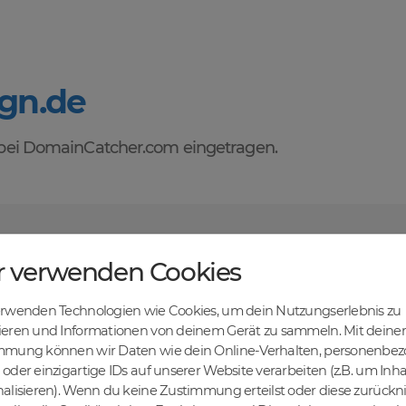
gn.de
ei DomainCatcher.com eingetragen.
orteile des Domainhandels mit DomainCatcher
r verwenden Cookies
tehen dir alle Vorteile des Domainhandels zur Verfügung. Entdecke ei
u Domains kaufen, verkaufen und recyceln kannst. Profitiere von fairen
erwenden Technologien wie Cookies, um dein Nutzungserlebnis zu
len Abwicklung und sicheren Domaintransfers.
en Online-Erfolg mit DomainCatcher
ieren und Informationen von deinem Gerät zu sammeln. Mit deiner
mmung können wir Daten wie dein Online-Verhalten, personenbe
ein Schlüssel zum Online-Erfolg. Mit unserem breiten Angebot an Dom
oder einzigartige IDs auf unserer Website verarbeiten (z.B. um Inha
nd deine Zielgruppe gezielt ansprechen. Nutze die Möglichkeit, gezielt
alisieren). Wenn du keine Zustimmung erteilst oder diese zurück
maschinen zu steigern.