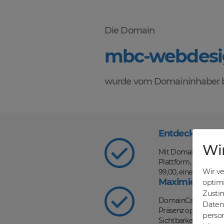
Die Domain
mbc-webdesi
wurde vom Domaininhaber b
Entdecke die V
Wi
Mit DomainCatcher s
Plattform, auf der d
Wir v
99,00, einer schnel
Maximiere dein
optim
Zusti
DomainCatcher ist d
Daten 
Präsenz optimieren u
person
Sichtbarkeit in Such