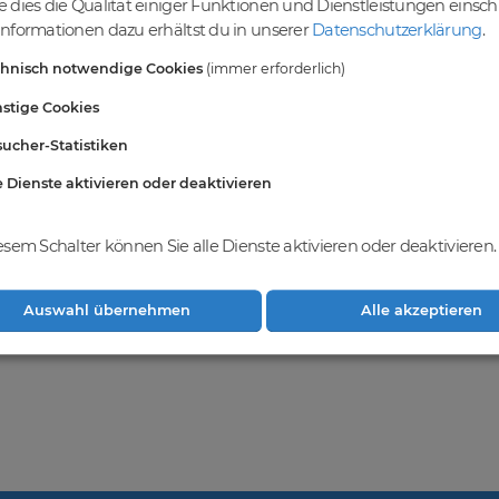
 dies die Qualität einiger Funktionen und Dienstleistungen einsc
einer vielfältigen Auswahl an Domains
nformationen dazu erhältst du in unserer
Datenschutzerklärung
.
ndest du eine breite Auswahl an erstklassigen Domains, die darauf war
chnisch notwendige Cookies
(immer erforderlich)
vielfältigen Möglichkeiten, um deine Online-Präsenz zu stärken und dei
ablieren. Gemeinsam realisieren wir deinen Erfolg im Online-Bereich.
stige Cookies
ucher-Statistiken
e Dienste aktivieren oder deaktivieren
hkeiten bei
DomainCatcher
und registriere
ge Domains zu erwerben und dein
weitern.
esem Schalter können Sie alle Dienste aktivieren oder deaktivieren.
Auswahl übernehmen
Alle akzeptieren