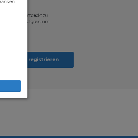
hränken.
ten, von dir entdeckt zu
n Geschäft erfolgreich im
Jetzt registrieren