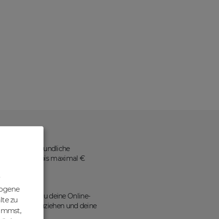
ne benutzerfreundliche
 Nettopreisen bis maximal €
zogene
ains kannst du deine Online-
lte zu
en Traffic anzuziehen und deine
nimmst,