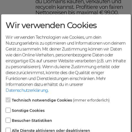
du Domains kaufen, verkaufen und
recyceln kannst. Profitiere von fairen
Nettopreisen bis maximal € 99,00,
einer schnellen Abwicklung und
Wir verwenden Cookies
sicheren Domaintransfers.
Maximiere deinen Online-
Erfolg mit DomainCatcher
Wir verwenden Technologien wie Cookies, um dein
Nutzungserlebnis zu optimieren und Informationen von deinem
DomainCatcher ist dein Schlüssel
Gerät zu sammeln. Mit deiner Zustimmung können wir Daten
zum Online-Erfolg. Mit unserem
wie dein Online-Verhalten, personenbezogene Daten oder
breiten Angebot an Domains kannst
einzigartige IDs auf unserer Website verarbeiten (z.B. um Inhalte
du deine Online-Präsenz optimieren
zu personalisieren). Wenn du keine Zustimmung erteilst oder
und deine Zielgruppe gezielt
diese zurücknimmst, könnte dies die Qualität einiger
ansprechen. Nutze die Möglichkeit,
Funktionen und Dienstleistungen einschränken.
Mehr
gezielten Traffic anzuziehen und deine
Informationen dazu erhältst du in unserer
Sichtbarkeit in Suchmaschinen zu
Datenschutzerklärung
.
steigern.
Profitiere von einer
Technisch notwendige Cookies
(immer erforderlich)
vielfältigen Auswahl an
Sonstige Cookies
Domains
Besucher-Statistiken
Bei DomainCatcher findest du eine
Alle Dienste aktivieren oder deaktivieren