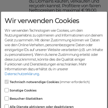
du Domains kaufen, verkaufen und
recyceln kannst. Profitiere von fairen
Nettopreisen bis maximal € 99,00,
einer schnellen Abwicklung und
Wir verwenden Cookies
sicheren Domaintransfers.
Maximiere deinen Online-
Erfolg mit DomainCatcher
Wir verwenden Technologien wie Cookies, um dein
Nutzungserlebnis zu optimieren und Informationen von deinem
DomainCatcher ist dein Schlüssel
Gerät zu sammeln. Mit deiner Zustimmung können wir Daten
zum Online-Erfolg. Mit unserem
wie dein Online-Verhalten, personenbezogene Daten oder
breiten Angebot an Domains kannst
einzigartige IDs auf unserer Website verarbeiten (z.B. um Inhalte
du deine Online-Präsenz optimieren
zu personalisieren). Wenn du keine Zustimmung erteilst oder
und deine Zielgruppe gezielt
diese zurücknimmst, könnte dies die Qualität einiger
ansprechen. Nutze die Möglichkeit,
Funktionen und Dienstleistungen einschränken.
Mehr
gezielten Traffic anzuziehen und deine
Informationen dazu erhältst du in unserer
Sichtbarkeit in Suchmaschinen zu
Datenschutzerklärung
.
steigern.
Profitiere von einer
Technisch notwendige Cookies
(immer erforderlich)
vielfältigen Auswahl an
Sonstige Cookies
Domains
Besucher-Statistiken
Bei DomainCatcher findest du eine
Alle Dienste aktivieren oder deaktivieren