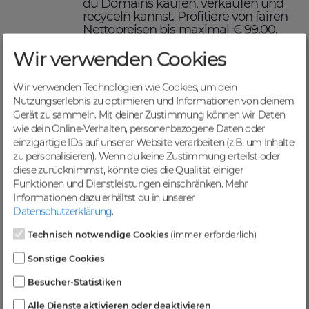
du Domains kaufen, verkaufen und
recyceln kannst. Profitiere von fairen
Nettopreisen bis maximal € 99,00,
einer schnellen Abwicklung und
Wir verwenden Cookies
sicheren Domaintransfers.
Maximiere deinen Online-
Erfolg mit DomainCatcher
Wir verwenden Technologien wie Cookies, um dein
Nutzungserlebnis zu optimieren und Informationen von deinem
DomainCatcher ist dein Schlüssel
Gerät zu sammeln. Mit deiner Zustimmung können wir Daten
zum Online-Erfolg. Mit unserem
wie dein Online-Verhalten, personenbezogene Daten oder
breiten Angebot an Domains kannst
einzigartige IDs auf unserer Website verarbeiten (z.B. um Inhalte
du deine Online-Präsenz optimieren
zu personalisieren). Wenn du keine Zustimmung erteilst oder
und deine Zielgruppe gezielt
diese zurücknimmst, könnte dies die Qualität einiger
ansprechen. Nutze die Möglichkeit,
Funktionen und Dienstleistungen einschränken.
Mehr
gezielten Traffic anzuziehen und deine
Informationen dazu erhältst du in unserer
Sichtbarkeit in Suchmaschinen zu
Datenschutzerklärung
.
steigern.
Profitiere von einer
Technisch notwendige Cookies
(immer erforderlich)
vielfältigen Auswahl an
Sonstige Cookies
Domains
Besucher-Statistiken
Bei DomainCatcher findest du eine
Alle Dienste aktivieren oder deaktivieren