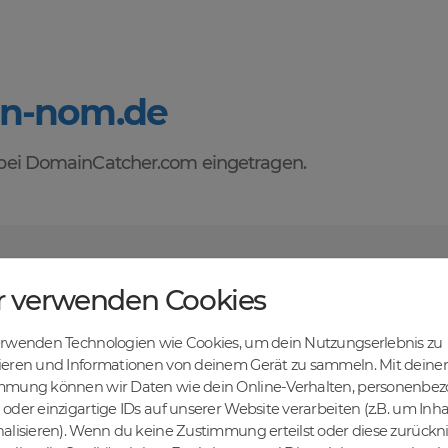
en-nom.de
ei DomainCatcher.com eingetragen.
orteile des Domainhandels mit DomainCatcher
r verwenden Cookies
tehen dir alle Vorteile des Domainhandels zur Verfügung. Entdecke ei
u Domains kaufen, verkaufen und recyceln kannst. Profitiere von fairen
erwenden Technologien wie Cookies, um dein Nutzungserlebnis zu
len Abwicklung und sicheren Domaintransfers.
en Online-Erfolg mit DomainCatcher
ieren und Informationen von deinem Gerät zu sammeln. Mit deiner
mmung können wir Daten wie dein Online-Verhalten, personenbe
ein Schlüssel zum Online-Erfolg. Mit unserem breiten Angebot an Dom
oder einzigartige IDs auf unserer Website verarbeiten (z.B. um Inha
nd deine Zielgruppe gezielt ansprechen. Nutze die Möglichkeit, gezielt
alisieren). Wenn du keine Zustimmung erteilst oder diese zurück
maschinen zu steigern.