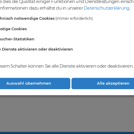
 dies die Qualität einiger Funktionen und Dienstleistungen einsc
einer vielfältigen Auswahl an Domains
nformationen dazu erhältst du in unserer
Datenschutzerklärung
.
ndest du eine breite Auswahl an erstklassigen Domains, die darauf war
chnisch notwendige Cookies
(immer erforderlich)
vielfältigen Möglichkeiten, um deine Online-Präsenz zu stärken und dei
ablieren. Gemeinsam realisieren wir deinen Erfolg im Online-Bereich.
stige Cookies
ucher-Statistiken
e Dienste aktivieren oder deaktivieren
hkeiten bei
DomainCatcher
und registriere
ge Domains zu erwerben und dein
weitern.
esem Schalter können Sie alle Dienste aktivieren oder deaktivieren.
Auswahl übernehmen
Alle akzeptieren