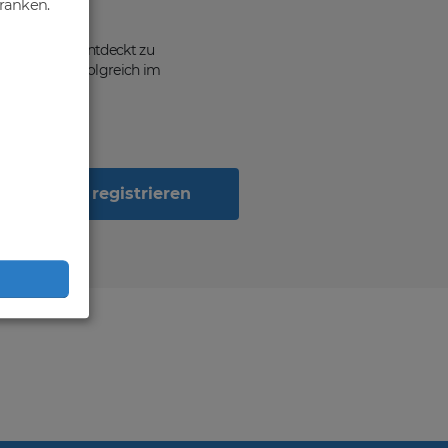
hränken.
ten, von dir entdeckt zu
n Geschäft erfolgreich im
Jetzt registrieren