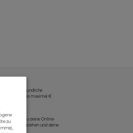
ne benutzerfreundliche
 Nettopreisen bis maximal €
zogene
ains kannst du deine Online-
lte zu
en Traffic anzuziehen und deine
nimmst,