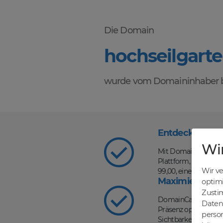
Die Domain
hochseilgart
wurde vom Domaininhaber b
Entdecke die V
Wi
Mit DomainCatcher s
Plattform, auf der d
Wir v
99,00, einer schnel
Maximiere dein
optim
Zusti
DomainCatcher ist d
Daten 
Präsenz optimieren u
person
Sichtbarkeit in Such