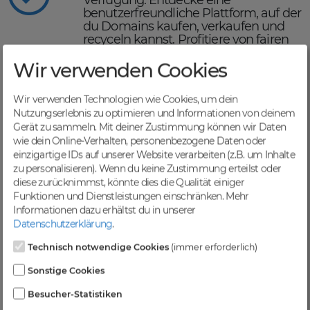
Verfügung. Entdecke eine
benutzerfreundliche Plattform, auf der
du Domains kaufen, verkaufen und
recyceln kannst. Profitiere von fairen
Nettopreisen bis maximal € 99,00,
einer schnellen Abwicklung und
Wir verwenden Cookies
sicheren Domaintransfers.
Maximiere deinen Online-
Wir verwenden Technologien wie Cookies, um dein
Erfolg mit DomainCatcher
Nutzungserlebnis zu optimieren und Informationen von deinem
Gerät zu sammeln. Mit deiner Zustimmung können wir Daten
DomainCatcher ist dein Schlüssel
wie dein Online-Verhalten, personenbezogene Daten oder
zum Online-Erfolg. Mit unserem
einzigartige IDs auf unserer Website verarbeiten (z.B. um Inhalte
breiten Angebot an Domains kannst
zu personalisieren). Wenn du keine Zustimmung erteilst oder
du deine Online-Präsenz optimieren
diese zurücknimmst, könnte dies die Qualität einiger
und deine Zielgruppe gezielt
Funktionen und Dienstleistungen einschränken.
Mehr
ansprechen. Nutze die Möglichkeit,
Informationen dazu erhältst du in unserer
gezielten Traffic anzuziehen und deine
Datenschutzerklärung
.
Sichtbarkeit in Suchmaschinen zu
steigern.
Technisch notwendige Cookies
(immer erforderlich)
Profitiere von einer
Sonstige Cookies
vielfältigen Auswahl an
Domains
Besucher-Statistiken