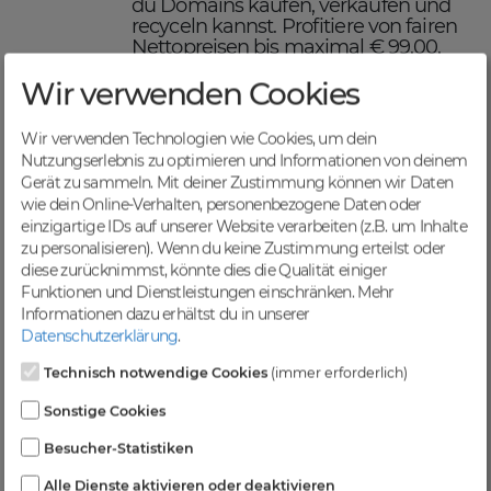
du Domains kaufen, verkaufen und
recyceln kannst. Profitiere von fairen
Nettopreisen bis maximal € 99,00,
einer schnellen Abwicklung und
Wir verwenden Cookies
sicheren Domaintransfers.
Maximiere deinen Online-
Erfolg mit DomainCatcher
Wir verwenden Technologien wie Cookies, um dein
Nutzungserlebnis zu optimieren und Informationen von deinem
DomainCatcher ist dein Schlüssel
Gerät zu sammeln. Mit deiner Zustimmung können wir Daten
zum Online-Erfolg. Mit unserem
wie dein Online-Verhalten, personenbezogene Daten oder
breiten Angebot an Domains kannst
einzigartige IDs auf unserer Website verarbeiten (z.B. um Inhalte
du deine Online-Präsenz optimieren
zu personalisieren). Wenn du keine Zustimmung erteilst oder
und deine Zielgruppe gezielt
diese zurücknimmst, könnte dies die Qualität einiger
ansprechen. Nutze die Möglichkeit,
Funktionen und Dienstleistungen einschränken.
Mehr
gezielten Traffic anzuziehen und deine
Informationen dazu erhältst du in unserer
Sichtbarkeit in Suchmaschinen zu
Datenschutzerklärung
.
steigern.
Profitiere von einer
Technisch notwendige Cookies
(immer erforderlich)
vielfältigen Auswahl an
Sonstige Cookies
Domains
Besucher-Statistiken
Bei DomainCatcher findest du eine
Alle Dienste aktivieren oder deaktivieren