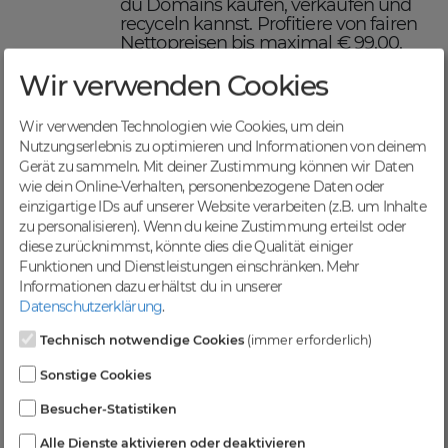
du Domains kaufen, verkaufen und
recyceln kannst. Profitiere von fairen
Nettopreisen bis maximal € 99,00,
einer schnellen Abwicklung und
Wir verwenden Cookies
sicheren Domaintransfers.
Maximiere deinen Online-
Erfolg mit DomainCatcher
Wir verwenden Technologien wie Cookies, um dein
Nutzungserlebnis zu optimieren und Informationen von deinem
DomainCatcher ist dein Schlüssel
Gerät zu sammeln. Mit deiner Zustimmung können wir Daten
zum Online-Erfolg. Mit unserem
wie dein Online-Verhalten, personenbezogene Daten oder
breiten Angebot an Domains kannst
einzigartige IDs auf unserer Website verarbeiten (z.B. um Inhalte
du deine Online-Präsenz optimieren
zu personalisieren). Wenn du keine Zustimmung erteilst oder
und deine Zielgruppe gezielt
diese zurücknimmst, könnte dies die Qualität einiger
ansprechen. Nutze die Möglichkeit,
Funktionen und Dienstleistungen einschränken.
Mehr
gezielten Traffic anzuziehen und deine
Informationen dazu erhältst du in unserer
Sichtbarkeit in Suchmaschinen zu
Datenschutzerklärung
.
steigern.
Profitiere von einer
Technisch notwendige Cookies
(immer erforderlich)
vielfältigen Auswahl an
Sonstige Cookies
Domains
Besucher-Statistiken
Bei DomainCatcher findest du eine
Alle Dienste aktivieren oder deaktivieren