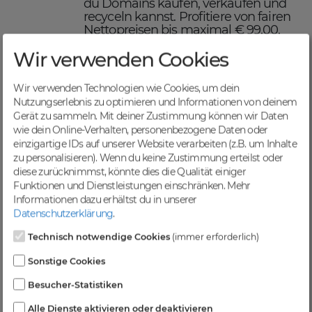
du Domains kaufen, verkaufen und
recyceln kannst. Profitiere von fairen
Nettopreisen bis maximal € 99,00,
einer schnellen Abwicklung und
Wir verwenden Cookies
sicheren Domaintransfers.
Maximiere deinen Online-
Erfolg mit DomainCatcher
Wir verwenden Technologien wie Cookies, um dein
Nutzungserlebnis zu optimieren und Informationen von deinem
DomainCatcher ist dein Schlüssel
Gerät zu sammeln. Mit deiner Zustimmung können wir Daten
zum Online-Erfolg. Mit unserem
wie dein Online-Verhalten, personenbezogene Daten oder
breiten Angebot an Domains kannst
einzigartige IDs auf unserer Website verarbeiten (z.B. um Inhalte
du deine Online-Präsenz optimieren
zu personalisieren). Wenn du keine Zustimmung erteilst oder
und deine Zielgruppe gezielt
diese zurücknimmst, könnte dies die Qualität einiger
ansprechen. Nutze die Möglichkeit,
Funktionen und Dienstleistungen einschränken.
Mehr
gezielten Traffic anzuziehen und deine
Informationen dazu erhältst du in unserer
Sichtbarkeit in Suchmaschinen zu
Datenschutzerklärung
.
steigern.
Profitiere von einer
Technisch notwendige Cookies
(immer erforderlich)
vielfältigen Auswahl an
Sonstige Cookies
Domains
Besucher-Statistiken
Bei DomainCatcher findest du eine
Alle Dienste aktivieren oder deaktivieren