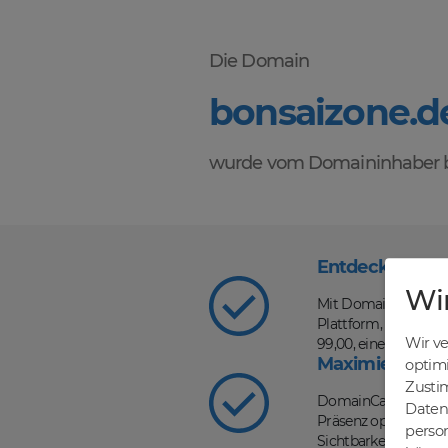
Die Domain
bonsaizone.d
wurde vom Domaininhaber b
Entdecke die V
Wi
Mit DomainCatcher s
Plattform, auf der d
Wir v
99,00, einer schnel
Maximiere dein
optim
Zusti
DomainCatcher ist d
Daten 
Präsenz optimieren u
person
Sichtbarkeit in Such