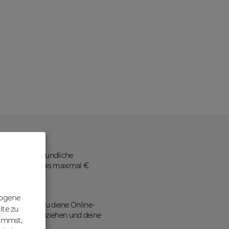
ne benutzerfreundliche
 Nettopreisen bis maximal €
zogene
ains kannst du deine Online-
lte zu
en Traffic anzuziehen und deine
nimmst,