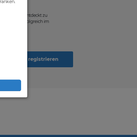
hränken.
ten, von dir entdeckt zu
n Geschäft erfolgreich im
Jetzt registrieren