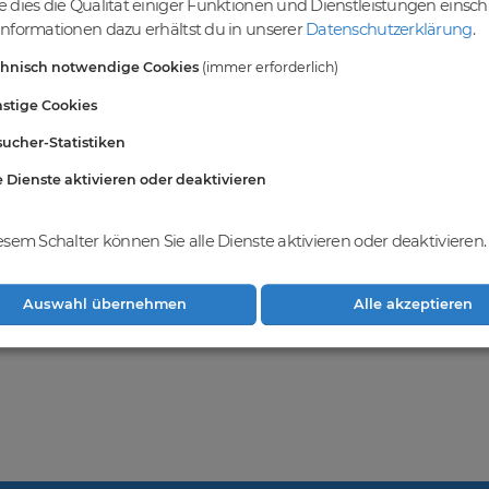
 dies die Qualität einiger Funktionen und Dienstleistungen einsc
einer vielfältigen Auswahl an Domains
nformationen dazu erhältst du in unserer
Datenschutzerklärung
.
ndest du eine breite Auswahl an erstklassigen Domains, die darauf war
chnisch notwendige Cookies
(immer erforderlich)
vielfältigen Möglichkeiten, um deine Online-Präsenz zu stärken und dei
ablieren. Gemeinsam realisieren wir deinen Erfolg im Online-Bereich.
stige Cookies
ucher-Statistiken
e Dienste aktivieren oder deaktivieren
hkeiten bei
DomainCatcher
und registriere
ge Domains zu erwerben und dein
weitern.
esem Schalter können Sie alle Dienste aktivieren oder deaktivieren.
Auswahl übernehmen
Alle akzeptieren