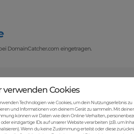
e
ei DomainCatcher.com eingetragen.
orteile des Domainhandels mit DomainCatcher
r verwenden Cookies
tehen dir alle Vorteile des Domainhandels zur Verfügung. Entdecke ei
u Domains kaufen, verkaufen und recyceln kannst. Profitiere von fairen
erwenden Technologien wie Cookies, um dein Nutzungserlebnis zu
len Abwicklung und sicheren Domaintransfers.
en Online-Erfolg mit DomainCatcher
ieren und Informationen von deinem Gerät zu sammeln. Mit deiner
mmung können wir Daten wie dein Online-Verhalten, personenbe
ein Schlüssel zum Online-Erfolg. Mit unserem breiten Angebot an Dom
oder einzigartige IDs auf unserer Website verarbeiten (z.B. um Inha
nd deine Zielgruppe gezielt ansprechen. Nutze die Möglichkeit, gezielt
alisieren). Wenn du keine Zustimmung erteilst oder diese zurück
maschinen zu steigern.