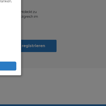
hränken.
ten, von dir entdeckt zu
n Geschäft erfolgreich im
Jetzt registrieren