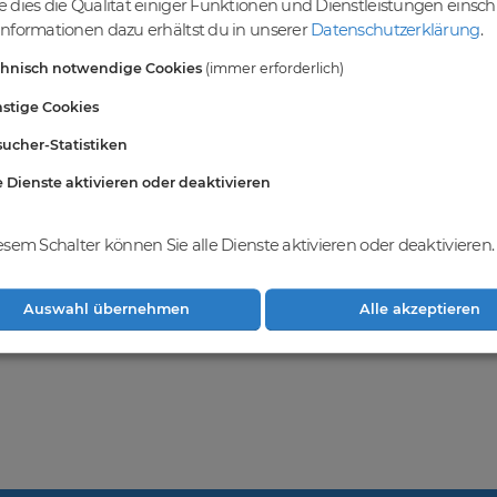
 dies die Qualität einiger Funktionen und Dienstleistungen einsc
einer vielfältigen Auswahl an Domains
nformationen dazu erhältst du in unserer
Datenschutzerklärung
.
ndest du eine breite Auswahl an erstklassigen Domains, die darauf war
chnisch notwendige Cookies
(immer erforderlich)
vielfältigen Möglichkeiten, um deine Online-Präsenz zu stärken und dei
ablieren. Gemeinsam realisieren wir deinen Erfolg im Online-Bereich.
stige Cookies
ucher-Statistiken
e Dienste aktivieren oder deaktivieren
hkeiten bei
DomainCatcher
und registriere
ge Domains zu erwerben und dein
weitern.
esem Schalter können Sie alle Dienste aktivieren oder deaktivieren.
Auswahl übernehmen
Alle akzeptieren