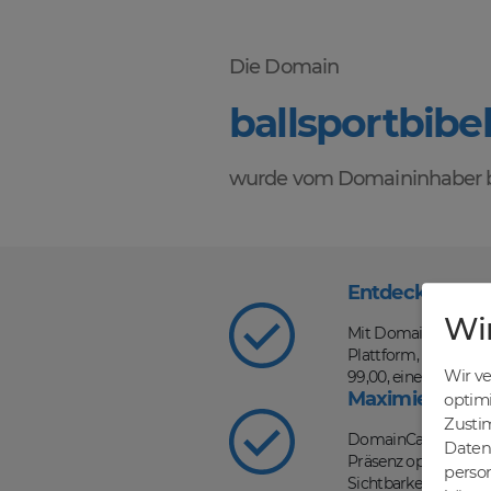
Die Domain
ballsportbibe
wurde vom Domaininhaber b
Entdecke die V
Wi
Mit DomainCatcher s
Plattform, auf der d
Wir v
99,00, einer schnel
Maximiere dein
optim
Zusti
DomainCatcher ist d
Daten 
Präsenz optimieren u
person
Sichtbarkeit in Such