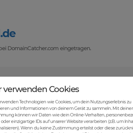
l.de
ei DomainCatcher.com eingetragen.
orteile des Domainhandels mit DomainCatcher
r verwenden Cookies
tehen dir alle Vorteile des Domainhandels zur Verfügung. Entdecke ei
u Domains kaufen, verkaufen und recyceln kannst. Profitiere von fairen
erwenden Technologien wie Cookies, um dein Nutzungserlebnis zu
len Abwicklung und sicheren Domaintransfers.
en Online-Erfolg mit DomainCatcher
ieren und Informationen von deinem Gerät zu sammeln. Mit deiner
mmung können wir Daten wie dein Online-Verhalten, personenbe
ein Schlüssel zum Online-Erfolg. Mit unserem breiten Angebot an Dom
oder einzigartige IDs auf unserer Website verarbeiten (z.B. um Inha
nd deine Zielgruppe gezielt ansprechen. Nutze die Möglichkeit, gezielt
alisieren). Wenn du keine Zustimmung erteilst oder diese zurück
maschinen zu steigern.