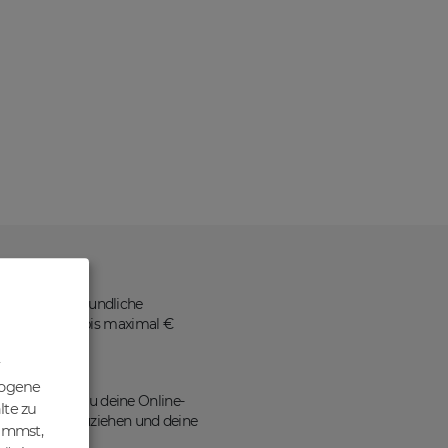
ne benutzerfreundliche
 Nettopreisen bis maximal €
zogene
ains kannst du deine Online-
lte zu
en Traffic anzuziehen und deine
nimmst,