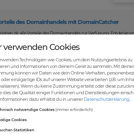
orteile des Domainhandels mit DomainCatcher
tehen dir alle Vorteile des Domainhandels zur Verfügung. Entdecke ei
u Domains kaufen, verkaufen und recyceln kannst. Profitiere von fairen
r verwenden Cookies
len Abwicklung und sicheren Domaintransfers.
en Online-Erfolg mit DomainCatcher
erwenden Technologien wie Cookies, um dein Nutzungserlebnis zu
ein Schlüssel zum Online-Erfolg. Mit unserem breiten Angebot an Dom
ieren und Informationen von deinem Gerät zu sammeln. Mit deiner
nd deine Zielgruppe gezielt ansprechen. Nutze die Möglichkeit, gezielt
mmung können wir Daten wie dein Online-Verhalten, personenbe
maschinen zu steigern.
oder einzigartige IDs auf unserer Website verarbeiten (z.B. um Inha
einer vielfältigen Auswahl an Domains
alisieren). Wenn du keine Zustimmung erteilst oder diese zurück
ndest du eine breite Auswahl an erstklassigen Domains, die darauf war
 dies die Qualität einiger Funktionen und Dienstleistungen einsc
vielfältigen Möglichkeiten, um deine Online-Präsenz zu stärken und dei
nformationen dazu erhältst du in unserer
Datenschutzerklärung
.
ablieren. Gemeinsam realisieren wir deinen Erfolg im Online-Bereich.
chnisch notwendige Cookies
(immer erforderlich)
stige Cookies
rten
ucher-Statistiken