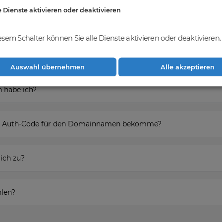
e Dienste aktivieren oder deaktivieren
esem Schalter können Sie alle Dienste aktivieren oder deaktivieren.
ieren um den Domainnamen zu erwerben?
Auswahl übernehmen
Alle akzeptieren
 habe ich?
den Auth-Code für den Domainnamen bekomme?
ich zu?
hlen?