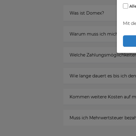
All
Was ist Domex?
Mit di
Warum muss ich mich registr
Welche Zahlungsmöglichkeiten
Wie lange dauert es bis ich 
Kommen weitere Kosten auf m
Muss ich Mehrwertsteuer beza