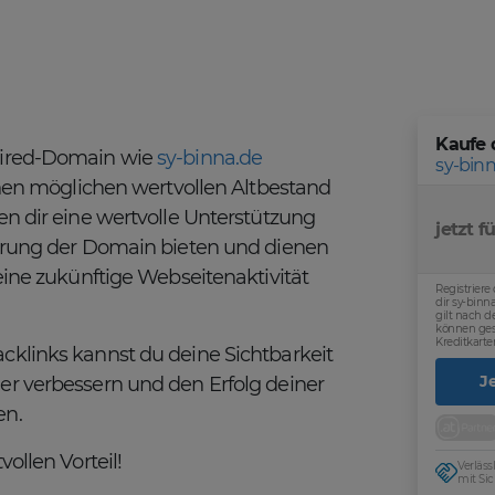
Kaufe 
pired-Domain wie
sy-binna.de
sy-binn
einen möglichen wertvollen Altbestand
en dir eine wertvolle Unterstützung
jetzt fü
ierung der Domain bieten und dienen
eine zukünftige Webseitenaktivität
Registriere
dir sy-bin
gilt nach de
können ges
Kreditkarte
cklinks kannst du deine Sichtbarkeit
J
er verbessern und den Erfolg deiner
en.
ollen Vorteil!
Verläs
mit Sic