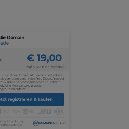
die Domain
a.de
€ 19,00
r
zzgl. MwSt (falls anwendbar)
 dich jetzt bei DomainCatcher.com und sichere
na.de zum oben genannten Preis. Dieses Angebot
m Prinzip "first come, first served". Zusätzlich
etzliche Mehrwertsteuer sowie
ngebühren anfallen.
etzt registrieren & kaufen
sliche Abwicklung
DOMAIN
CATCHER
herheitsgarantie