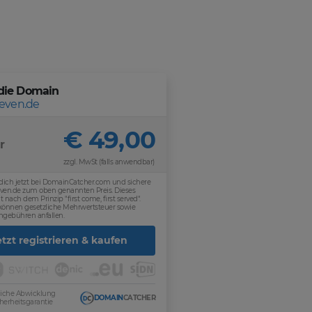
die Domain
seven.de
€ 49,00
r
zzgl. MwSt (falls anwendbar)
 dich jetzt bei DomainCatcher.com und sichere
seven.de zum oben genannten Preis. Dieses
t nach dem Prinzip "first come, first served".
 können gesetzliche Mehrwertsteuer sowie
ngebühren anfallen.
etzt registrieren & kaufen
sliche Abwicklung
DOMAIN
CATCHER
herheitsgarantie