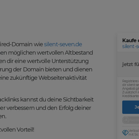
Kaufe 
pired-Domain wie
silent-seven.de
silent-
einen möglichen wertvollen Altbestand
en dir eine wertvolle Unterstützung
jetzt fü
ierung der Domain bieten und dienen
eine zukünftige Webseitenaktivität
Registriere
dir silent-
Angebot gil
Zusätzlich
Kreditkarte
cklinks kannst du deine Sichtbarkeit
J
er verbessern und den Erfolg deiner
en.
ollen Vorteil!
Verläs
mit Sic