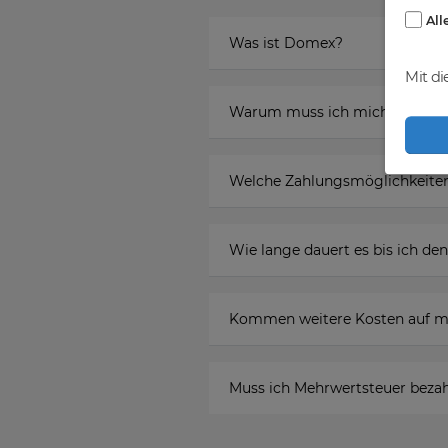
All
Was ist Domex?
Mit di
Warum muss ich mich registr
Welche Zahlungsmöglichkeiten
Wie lange dauert es bis ich 
Kommen weitere Kosten auf m
Muss ich Mehrwertsteuer beza