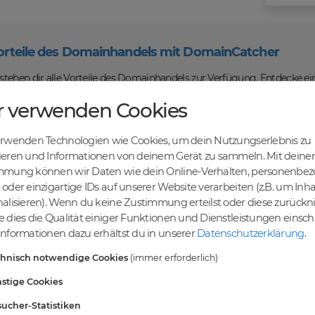
orteile des Domainhandels mit DomainCatcher
tehen dir alle Vorteile des Domainhandels zur Verfügung. Entdecke ei
u Domains kaufen, verkaufen und recyceln kannst. Profitiere von fairen
r verwenden Cookies
len Abwicklung und sicheren Domaintransfers.
en Online-Erfolg mit DomainCatcher
erwenden Technologien wie Cookies, um dein Nutzungserlebnis zu
ein Schlüssel zum Online-Erfolg. Mit unserem breiten Angebot an Dom
ieren und Informationen von deinem Gerät zu sammeln. Mit deiner
nd deine Zielgruppe gezielt ansprechen. Nutze die Möglichkeit, gezielt
mmung können wir Daten wie dein Online-Verhalten, personenbe
maschinen zu steigern.
oder einzigartige IDs auf unserer Website verarbeiten (z.B. um Inha
einer vielfältigen Auswahl an Domains
alisieren). Wenn du keine Zustimmung erteilst oder diese zurück
ndest du eine breite Auswahl an erstklassigen Domains, die darauf war
 dies die Qualität einiger Funktionen und Dienstleistungen einsc
vielfältigen Möglichkeiten, um deine Online-Präsenz zu stärken und dei
nformationen dazu erhältst du in unserer
Datenschutzerklärung
.
ablieren. Gemeinsam realisieren wir deinen Erfolg im Online-Bereich.
chnisch notwendige Cookies
(immer erforderlich)
stige Cookies
rten
ucher-Statistiken