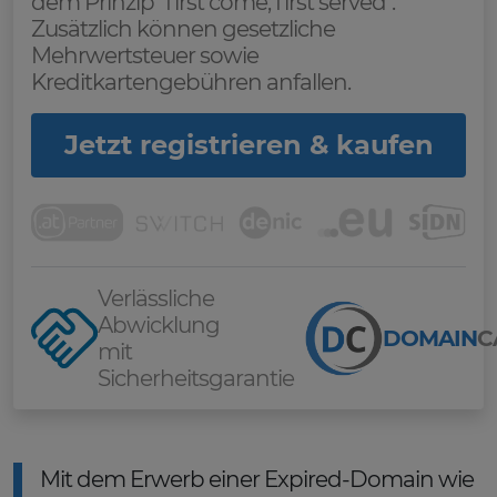
dem Prinzip "first come, first served".
Zusätzlich können gesetzliche
Mehrwertsteuer sowie
Kreditkartengebühren anfallen.
Jetzt registrieren & kaufen
Verlässliche
Abwicklung
DOMAIN
C
mit
Sicherheitsgarantie
Mit dem Erwerb einer Expired-Domain wie