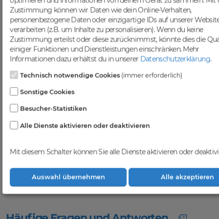
optimieren und Informationen von deinem Gerät zu sammeln. Mit 
ansprechen. Nutze die Möglichkeit,
Zustimmung können wir Daten wie dein Online-Verhalten,
gezielten Traffic anzuziehen und deine
personenbezogene Daten oder einzigartige IDs auf unserer Websit
Sichtbarkeit in Suchmaschinen zu
verarbeiten (z.B. um Inhalte zu personalisieren). Wenn du keine
steigern.
Zustimmung erteilst oder diese zurücknimmst, könnte dies die Qua
Profitiere von einer
einiger Funktionen und Dienstleistungen einschränken.
Mehr
vielfältigen Auswahl an
Informationen dazu erhältst du in unserer
Datenschutzerklärung
.
Domains
Technisch notwendige Cookies
(immer erforderlich)
Bei DomainCatcher findest du eine
Sonstige Cookies
breite Auswahl an erstklassigen
Besucher-Statistiken
Domains, die darauf warten, von dir
entdeckt zu werden. Nutze diese
Alle Dienste aktivieren oder deaktivieren
vielfältigen Möglichkeiten, um deine
Online-Präsenz zu stärken und dein
Geschäft erfolgreich im digitalen
Mit diesem Schalter können Sie alle Dienste aktivieren oder deaktivi
Raum zu etablieren. Gemeinsam
realisieren wir deinen Erfolg im
Online-Bereich.
Auswahl übernehmen
Alle akzeptieren
Häufige Fragen und Antworten