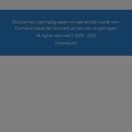
Die Domain nachhaltig-essen-im-saarland.de wurde vom
Domaininhaber bei DomainCatcher.com eingetragen.
All rights reserved © 2005 -
2026
Impressum