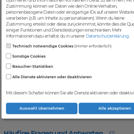
optimieren und Informationen von deinem Gerät zu sammeln. Mit 
ansprechen. Nutze die Möglichkeit,
Zustimmung können wir Daten wie dein Online-Verhalten,
gezielten Traffic anzuziehen und deine
personenbezogene Daten oder einzigartige IDs auf unserer Websit
Sichtbarkeit in Suchmaschinen zu
verarbeiten (z.B. um Inhalte zu personalisieren). Wenn du keine
steigern.
Zustimmung erteilst oder diese zurücknimmst, könnte dies die Qua
Profitiere von einer
einiger Funktionen und Dienstleistungen einschränken.
Mehr
vielfältigen Auswahl an
Informationen dazu erhältst du in unserer
Datenschutzerklärung
.
Domains
Technisch notwendige Cookies
(immer erforderlich)
Bei DomainCatcher findest du eine
Sonstige Cookies
breite Auswahl an erstklassigen
Besucher-Statistiken
Domains, die darauf warten, von dir
entdeckt zu werden. Nutze diese
Alle Dienste aktivieren oder deaktivieren
vielfältigen Möglichkeiten, um deine
Online-Präsenz zu stärken und dein
Geschäft erfolgreich im digitalen
Mit diesem Schalter können Sie alle Dienste aktivieren oder deaktivi
Raum zu etablieren. Gemeinsam
realisieren wir deinen Erfolg im
Online-Bereich.
Auswahl übernehmen
Alle akzeptieren
Häufige Fragen und Antworten