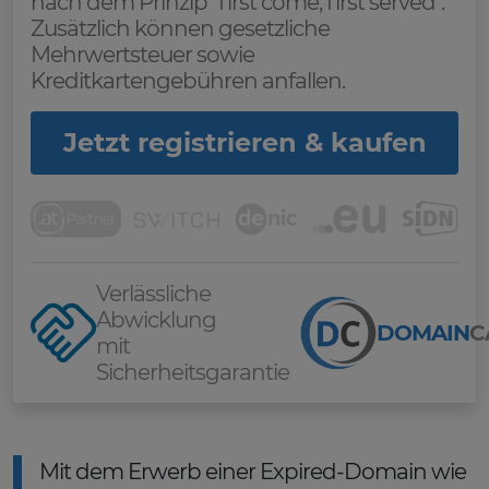
nach dem Prinzip "first come, first served".
Zusätzlich können gesetzliche
Mehrwertsteuer sowie
Kreditkartengebühren anfallen.
Jetzt registrieren & kaufen
Verlässliche
Abwicklung
DOMAIN
C
mit
Sicherheitsgarantie
Mit dem Erwerb einer Expired-Domain wie