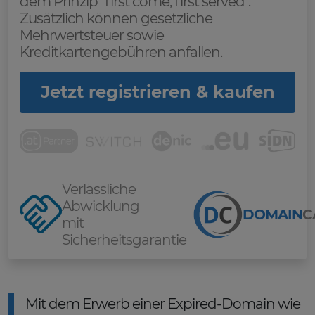
dem Prinzip "first come, first served".
Zusätzlich können gesetzliche
Mehrwertsteuer sowie
Kreditkartengebühren anfallen.
Jetzt registrieren & kaufen
Verlässliche
Abwicklung
DOMAIN
C
mit
Sicherheitsgarantie
Mit dem Erwerb einer Expired-Domain wie