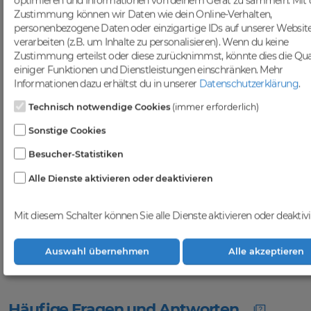
optimieren und Informationen von deinem Gerät zu sammeln. Mit 
ansprechen. Nutze die Möglichkeit,
Zustimmung können wir Daten wie dein Online-Verhalten,
gezielten Traffic anzuziehen und deine
personenbezogene Daten oder einzigartige IDs auf unserer Websit
Sichtbarkeit in Suchmaschinen zu
verarbeiten (z.B. um Inhalte zu personalisieren). Wenn du keine
steigern.
Zustimmung erteilst oder diese zurücknimmst, könnte dies die Qua
Profitiere von einer
einiger Funktionen und Dienstleistungen einschränken.
Mehr
vielfältigen Auswahl an
Informationen dazu erhältst du in unserer
Datenschutzerklärung
.
Domains
Technisch notwendige Cookies
(immer erforderlich)
Bei DomainCatcher findest du eine
Sonstige Cookies
breite Auswahl an erstklassigen
Besucher-Statistiken
Domains, die darauf warten, von dir
entdeckt zu werden. Nutze diese
Alle Dienste aktivieren oder deaktivieren
vielfältigen Möglichkeiten, um deine
Online-Präsenz zu stärken und dein
Geschäft erfolgreich im digitalen
Mit diesem Schalter können Sie alle Dienste aktivieren oder deaktivi
Raum zu etablieren. Gemeinsam
realisieren wir deinen Erfolg im
Online-Bereich.
Auswahl übernehmen
Alle akzeptieren
Häufige Fragen und Antworten