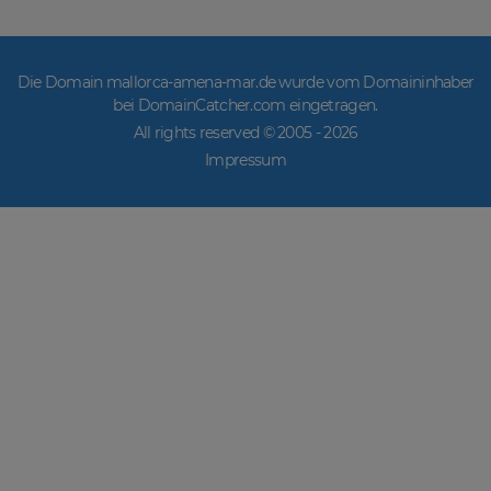
Die Domain mallorca-amena-mar.de wurde vom Domaininhaber
bei DomainCatcher.com eingetragen.
All rights reserved © 2005 -
2026
Impressum