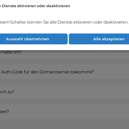
e Dienste aktivieren oder deaktivieren
esem Schalter können Sie alle Dienste aktivieren oder deaktivieren.
ieren um den Domainnamen zu erwerben?
Auswahl übernehmen
Alle akzeptieren
 habe ich?
den Auth-Code für den Domainnamen bekomme?
ich zu?
hlen?