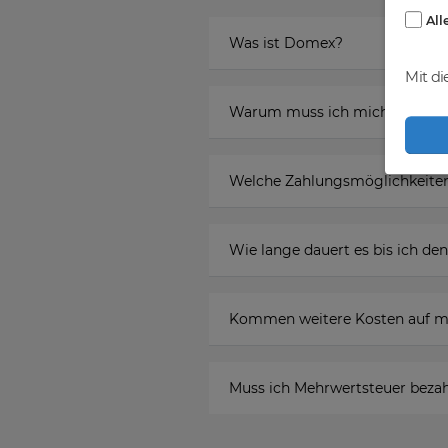
All
Was ist Domex?
Mit di
Warum muss ich mich registr
Welche Zahlungsmöglichkeiten
Wie lange dauert es bis ich 
Kommen weitere Kosten auf m
Muss ich Mehrwertsteuer beza