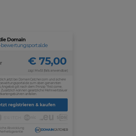
die Domain
-bewertungsportal.de
€ 75,00
r
zzgl. MwSt (falls anwendbar)
 dich jetzt bei DomainCatcher.com und sichere
-bewertungsportal.de zum oben genannten
es Angebot gilt nach dem Prinzip "first come,
d". Zusätzlich können gesetzliche Mehrwertsteuer
tkartengebühren anfallen.
etzt registrieren & kaufen
sliche Abwicklung
DOMAIN
CATCHER
herheitsgarantie