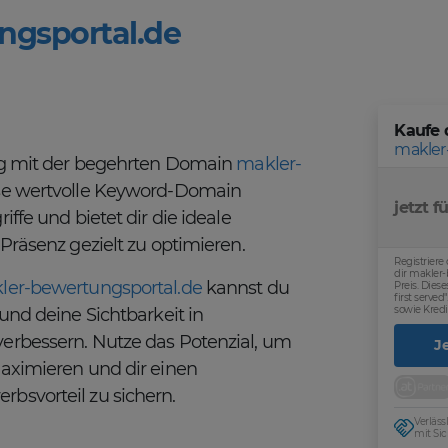
ngsportal.de
Kaufe 
makler
olg mit der begehrten Domain
makler-
ese wertvolle Keyword-Domain
jetzt fü
ffe und bietet dir die ideale
Präsenz gezielt zu optimieren.
Registriere
dir makler
ler-bewertungsportal.de
kannst du
Preis. Dies
first serve
sowie Kredi
und deine Sichtbarkeit in
erbessern. Nutze das Potenzial, um
J
aximieren und dir einen
bsvorteil zu sichern.
Verläs
mit Sic