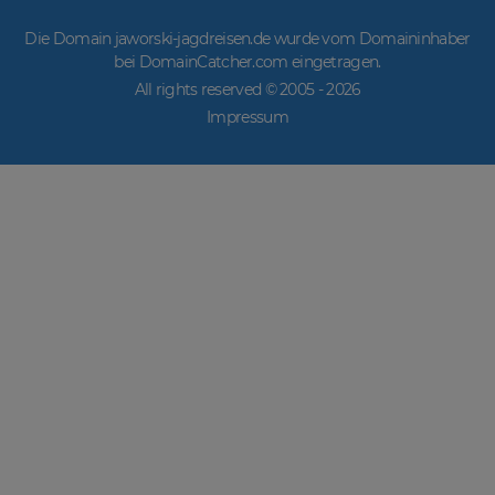
Die Domain jaworski-jagdreisen.de wurde vom Domaininhaber
bei DomainCatcher.com eingetragen.
All rights reserved © 2005 -
2026
Impressum