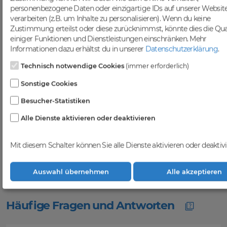
Sichtbarkeit in Suchmaschinen zu
personenbezogene Daten oder einzigartige IDs auf unserer Websit
steigern.
verarbeiten (z.B. um Inhalte zu personalisieren). Wenn du keine
Profitiere von einer
Zustimmung erteilst oder diese zurücknimmst, könnte dies die Qua
einiger Funktionen und Dienstleistungen einschränken.
Mehr
vielfältigen Auswahl an
Informationen dazu erhältst du in unserer
Datenschutzerklärung
.
Domains
Technisch notwendige Cookies
(immer erforderlich)
Bei DomainCatcher findest du eine
breite Auswahl an erstklassigen
Sonstige Cookies
Domains, die darauf warten, von dir
Besucher-Statistiken
entdeckt zu werden. Nutze diese
vielfältigen Möglichkeiten, um deine
Alle Dienste aktivieren oder deaktivieren
Online-Präsenz zu stärken und dein
Geschäft erfolgreich im digitalen
Raum zu etablieren. Gemeinsam
Mit diesem Schalter können Sie alle Dienste aktivieren oder deaktivi
realisieren wir deinen Erfolg im
Online-Bereich.
Auswahl übernehmen
Alle akzeptieren
Häufige Fragen und Antworten