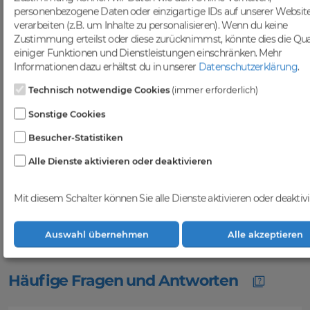
Sichtbarkeit in Suchmaschinen zu
personenbezogene Daten oder einzigartige IDs auf unserer Websit
steigern.
verarbeiten (z.B. um Inhalte zu personalisieren). Wenn du keine
Profitiere von einer
Zustimmung erteilst oder diese zurücknimmst, könnte dies die Qua
einiger Funktionen und Dienstleistungen einschränken.
Mehr
vielfältigen Auswahl an
Informationen dazu erhältst du in unserer
Datenschutzerklärung
.
Domains
Technisch notwendige Cookies
(immer erforderlich)
Bei DomainCatcher findest du eine
breite Auswahl an erstklassigen
Sonstige Cookies
Domains, die darauf warten, von dir
Besucher-Statistiken
entdeckt zu werden. Nutze diese
vielfältigen Möglichkeiten, um deine
Alle Dienste aktivieren oder deaktivieren
Online-Präsenz zu stärken und dein
Geschäft erfolgreich im digitalen
Raum zu etablieren. Gemeinsam
Mit diesem Schalter können Sie alle Dienste aktivieren oder deaktivi
realisieren wir deinen Erfolg im
Online-Bereich.
Auswahl übernehmen
Alle akzeptieren
Häufige Fragen und Antworten