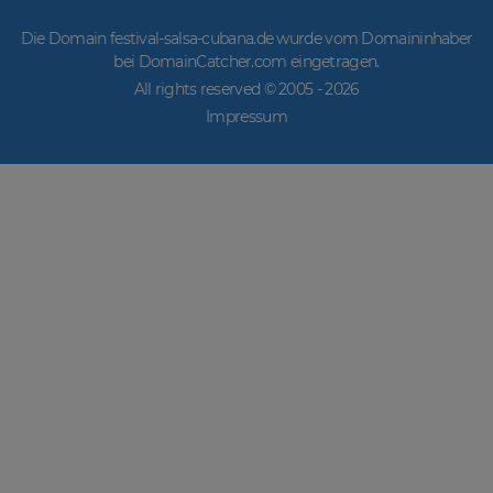
Die Domain festival-salsa-cubana.de wurde vom Domaininhaber
bei DomainCatcher.com eingetragen.
All rights reserved © 2005 -
2026
Impressum