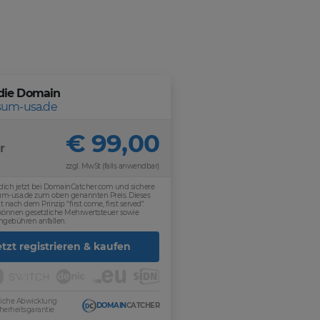
die Domain
isum-usa.de
€ 99,00
r
zzgl. MwSt (falls anwendbar)
 dich jetzt bei DomainCatcher.com und sichere
isum-usa.de zum oben genannten Preis. Dieses
t nach dem Prinzip "first come, first served".
 können gesetzliche Mehrwertsteuer sowie
ngebühren anfallen.
etzt registrieren & kaufen
sliche Abwicklung
DOMAIN
CATCHER
herheitsgarantie