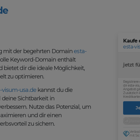
de
Kaufe 
esta-v
olg mit der begehrten Domain
esta-
volle Keyword-Domain enthält
jetzt fü
 bietet dir die ideale Möglichkeit,
elt zu optimieren.
Registriere
dir esta-v
a-visum-usa.de
kannst du die
Angebot gil
Zusätzlich
Kreditkarte
 deine Sichtbarkeit in
erbessern. Nutze das Potenzial, um
J
aximieren und dir einen
bsvorteil zu sichern.
Verläs
mit Sic