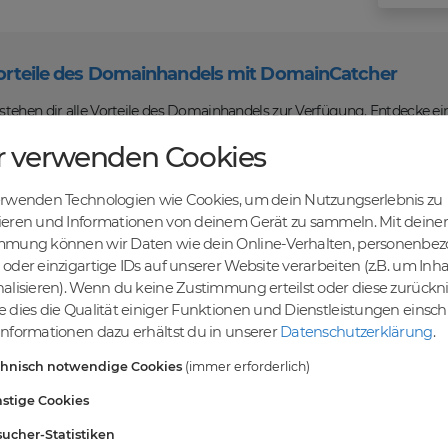
orteile des Domainhandels mit DomainCatcher
tehen dir alle Vorteile des Domainhandels zur Verfügung. Entdecke ei
u Domains kaufen, verkaufen und recyceln kannst. Profitiere von fairen
r verwenden Cookies
len Abwicklung und sicheren Domaintransfers.
en Online-Erfolg mit DomainCatcher
erwenden Technologien wie Cookies, um dein Nutzungserlebnis zu
ein Schlüssel zum Online-Erfolg. Mit unserem breiten Angebot an Dom
ieren und Informationen von deinem Gerät zu sammeln. Mit deiner
nd deine Zielgruppe gezielt ansprechen. Nutze die Möglichkeit, gezielt
mmung können wir Daten wie dein Online-Verhalten, personenbe
maschinen zu steigern.
oder einzigartige IDs auf unserer Website verarbeiten (z.B. um Inha
einer vielfältigen Auswahl an Domains
alisieren). Wenn du keine Zustimmung erteilst oder diese zurück
ndest du eine breite Auswahl an erstklassigen Domains, die darauf war
 dies die Qualität einiger Funktionen und Dienstleistungen einsc
vielfältigen Möglichkeiten, um deine Online-Präsenz zu stärken und dei
nformationen dazu erhältst du in unserer
Datenschutzerklärung
.
ablieren. Gemeinsam realisieren wir deinen Erfolg im Online-Bereich.
chnisch notwendige Cookies
(immer erforderlich)
stige Cookies
rten
ucher-Statistiken