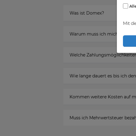
All
Was ist Domex?
Mit di
Warum muss ich mich registr
Welche Zahlungsmöglichkeiten
Wie lange dauert es bis ich 
Kommen weitere Kosten auf m
Muss ich Mehrwertsteuer beza