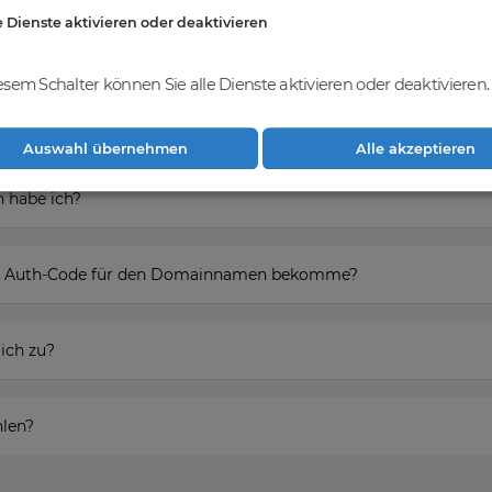
e Dienste aktivieren oder deaktivieren
esem Schalter können Sie alle Dienste aktivieren oder deaktivieren.
ieren um den Domainnamen zu erwerben?
Auswahl übernehmen
Alle akzeptieren
 habe ich?
den Auth-Code für den Domainnamen bekomme?
ich zu?
hlen?