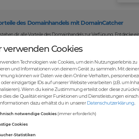
orteile des Domainhandels mit DomainCatcher
tehen dir alle Vorteile des Domainhandels zur Verfügung. Entdecke ei
u Domains kaufen, verkaufen und recyceln kannst. Profitiere von fairen
r verwenden Cookies
len Abwicklung und sicheren Domaintransfers.
en Online-Erfolg mit DomainCatcher
erwenden Technologien wie Cookies, um dein Nutzungserlebnis zu
ein Schlüssel zum Online-Erfolg. Mit unserem breiten Angebot an Dom
ieren und Informationen von deinem Gerät zu sammeln. Mit deiner
nd deine Zielgruppe gezielt ansprechen. Nutze die Möglichkeit, gezielt
mmung können wir Daten wie dein Online-Verhalten, personenbe
maschinen zu steigern.
oder einzigartige IDs auf unserer Website verarbeiten (z.B. um Inha
einer vielfältigen Auswahl an Domains
alisieren). Wenn du keine Zustimmung erteilst oder diese zurück
ndest du eine breite Auswahl an erstklassigen Domains, die darauf war
 dies die Qualität einiger Funktionen und Dienstleistungen einsc
vielfältigen Möglichkeiten, um deine Online-Präsenz zu stärken und dei
nformationen dazu erhältst du in unserer
Datenschutzerklärung
.
ablieren. Gemeinsam realisieren wir deinen Erfolg im Online-Bereich.
chnisch notwendige Cookies
(immer erforderlich)
stige Cookies
rten
ucher-Statistiken