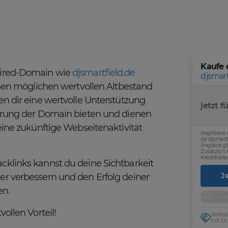
Kaufe 
pired-Domain wie
djsmartfield.de
djsmart
einen möglichen wertvollen Altbestand
en dir eine wertvolle Unterstützung
jetzt fü
ierung der Domain bieten und dienen
eine zukünftige Webseitenaktivität
Registriere
dir djsmart
Angebot gil
Zusätzlich
Kreditkarte
cklinks kannst du deine Sichtbarkeit
J
er verbessern und den Erfolg deiner
en.
ollen Vorteil!
Verläs
mit Sic