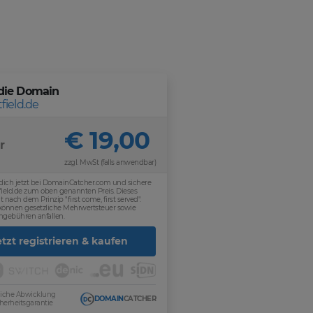
die Domain
field.de
€ 19,00
r
zzgl. MwSt (falls anwendbar)
 dich jetzt bei DomainCatcher.com und sichere
field.de zum oben genannten Preis. Dieses
t nach dem Prinzip "first come, first served".
 können gesetzliche Mehrwertsteuer sowie
ngebühren anfallen.
etzt registrieren & kaufen
sliche Abwicklung
DOMAIN
CATCHER
herheitsgarantie