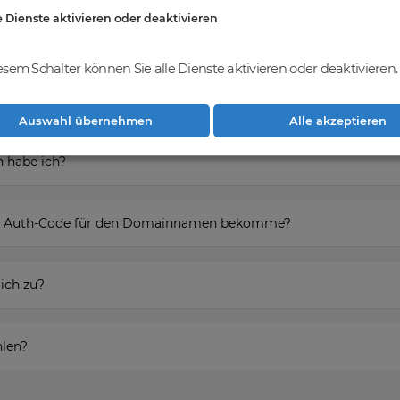
e Dienste aktivieren oder deaktivieren
esem Schalter können Sie alle Dienste aktivieren oder deaktivieren.
ieren um den Domainnamen zu erwerben?
Auswahl übernehmen
Alle akzeptieren
 habe ich?
den Auth-Code für den Domainnamen bekomme?
ich zu?
hlen?