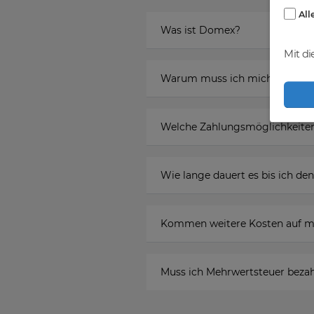
All
Was ist Domex?
Mit di
Warum muss ich mich registr
Welche Zahlungsmöglichkeiten
Wie lange dauert es bis ich 
Kommen weitere Kosten auf m
Muss ich Mehrwertsteuer beza