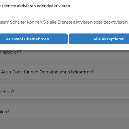
e Dienste aktivieren oder deaktivieren
esem Schalter können Sie alle Dienste aktivieren oder deaktivieren.
ieren um den Domainnamen zu erwerben?
Auswahl übernehmen
Alle akzeptieren
 habe ich?
den Auth-Code für den Domainnamen bekomme?
ich zu?
hlen?