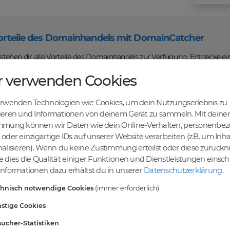
orteile des Domainhandels mit DomainCatcher
tehen dir alle Vorteile des Domainhandels zur Verfügung. Entdecke ei
u Domains kaufen, verkaufen und recyceln kannst. Profitiere von fairen
r verwenden Cookies
len Abwicklung und sicheren Domaintransfers.
en Online-Erfolg mit DomainCatcher
erwenden Technologien wie Cookies, um dein Nutzungserlebnis zu
ein Schlüssel zum Online-Erfolg. Mit unserem breiten Angebot an Dom
ieren und Informationen von deinem Gerät zu sammeln. Mit deiner
nd deine Zielgruppe gezielt ansprechen. Nutze die Möglichkeit, gezielt
mmung können wir Daten wie dein Online-Verhalten, personenbe
maschinen zu steigern.
oder einzigartige IDs auf unserer Website verarbeiten (z.B. um Inha
einer vielfältigen Auswahl an Domains
alisieren). Wenn du keine Zustimmung erteilst oder diese zurück
ndest du eine breite Auswahl an erstklassigen Domains, die darauf war
 dies die Qualität einiger Funktionen und Dienstleistungen einsc
vielfältigen Möglichkeiten, um deine Online-Präsenz zu stärken und dei
nformationen dazu erhältst du in unserer
Datenschutzerklärung
.
ablieren. Gemeinsam realisieren wir deinen Erfolg im Online-Bereich.
chnisch notwendige Cookies
(immer erforderlich)
stige Cookies
rten
ucher-Statistiken