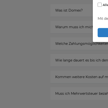
All
Was ist Domex?
Mit di
Warum muss ich mich registr
Welche Zahlungsmöglichkeiten
Wie lange dauert es bis ich 
Kommen weitere Kosten auf m
Muss ich Mehrwertsteuer beza