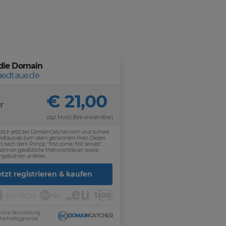
die Domain
taedtaue.de
€ 21,00
r
zzgl. MwSt (falls anwendbar)
 dich jetzt bei DomainCatcher.com und sichere
aedtaue.de zum oben genannten Preis. Dieses
t nach dem Prinzip "first come, first served".
 können gesetzliche Mehrwertsteuer sowie
ngebühren anfallen.
etzt registrieren & kaufen
sliche Abwicklung
DOMAIN
CATCHER
herheitsgarantie