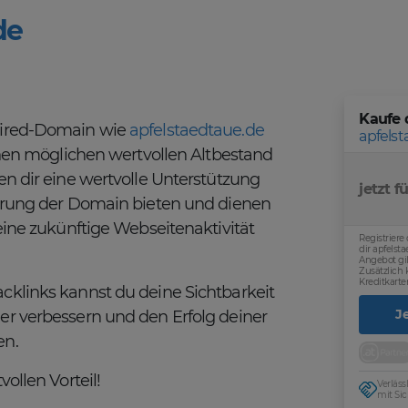
de
Kaufe 
pired-Domain wie
apfelstaedtaue.de
apfels
einen möglichen wertvollen Altbestand
en dir eine wertvolle Unterstützung
jetzt fü
ierung der Domain bieten und dienen
eine zukünftige Webseitenaktivität
Registriere
dir apfelst
Angebot gil
Zusätzlich
Kreditkarte
cklinks kannst du deine Sichtbarkeit
J
er verbessern und den Erfolg deiner
en.
ollen Vorteil!
Verläs
mit Sic