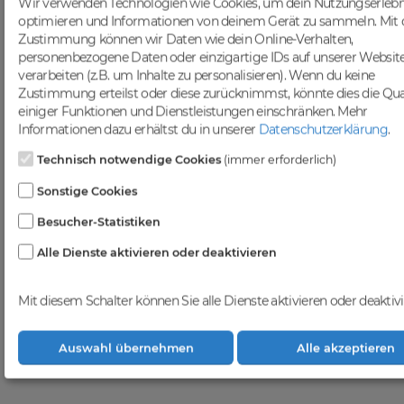
breiten Angebot an Domains kannst
Wir verwenden Technologien wie Cookies, um dein Nutzungserlebn
du deine Online-Präsenz optimieren
optimieren und Informationen von deinem Gerät zu sammeln. Mit 
und deine Zielgruppe gezielt
Zustimmung können wir Daten wie dein Online-Verhalten,
ansprechen. Nutze die Möglichkeit,
personenbezogene Daten oder einzigartige IDs auf unserer Websit
gezielten Traffic anzuziehen und deine
verarbeiten (z.B. um Inhalte zu personalisieren). Wenn du keine
Sichtbarkeit in Suchmaschinen zu
Zustimmung erteilst oder diese zurücknimmst, könnte dies die Qua
steigern.
einiger Funktionen und Dienstleistungen einschränken.
Mehr
Profitiere von einer
Informationen dazu erhältst du in unserer
Datenschutzerklärung
.
vielfältigen Auswahl an
Technisch notwendige Cookies
(immer erforderlich)
Domains
Sonstige Cookies
Bei DomainCatcher findest du eine
breite Auswahl an erstklassigen
Besucher-Statistiken
Domains, die darauf warten, von dir
Alle Dienste aktivieren oder deaktivieren
entdeckt zu werden. Nutze diese
vielfältigen Möglichkeiten, um deine
Online-Präsenz zu stärken und dein
Mit diesem Schalter können Sie alle Dienste aktivieren oder deaktivi
Geschäft erfolgreich im digitalen
Raum zu etablieren. Gemeinsam
realisieren wir deinen Erfolg im
Auswahl übernehmen
Alle akzeptieren
Online-Bereich.