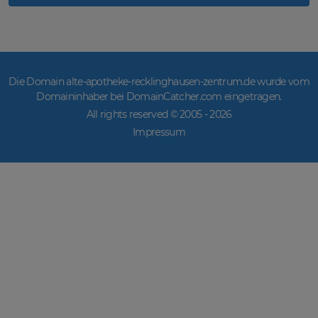
Die Domain alte-apotheke-recklinghausen-zentrum.de wurde vom
Domaininhaber bei DomainCatcher.com eingetragen.
All rights reserved © 2005 -
2026
Impressum