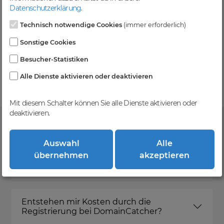
Level und zzgl. MwSt falls anwendbar
Datenschutzerklärung
.
Technisch notwendige Cookies
(immer erforderlich)
Sonstige Cookies
Kein Gebotsverfahren
Besucher-Statistiken
Einfaches System - Deine Orders werden nach dem
First-Come-First-Serve-Prinzip abgewickelt.
Alle Dienste aktivieren oder deaktivieren
Mit diesem Schalter können Sie alle Dienste aktivieren oder
deaktivieren.
FAQ
Auswahl
Alle
übernehmen
akzeptieren
Was ist DomainCatcher?
Entstehen mir Kosten durch die
Registrierung bei DomainCatcher?