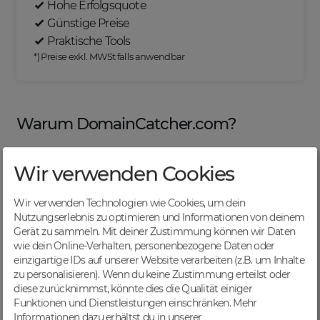
Hohe Erfolgsquote
Günstige Preise
Praktische Tools
*) Preise exkl. MWSt falls anwendbar
Warum DomainCatcher.com?
Wir verwenden Cookies
Nützliche Tools
Wir verwenden Technologien wie Cookies, um dein
Von Domainern für Domainer entwickelt, mit
Nutzungserlebnis zu optimieren und Informationen von deinem
übersichtlichen Listen für effizientes Management
Gerät zu sammeln. Mit deiner Zustimmung können wir Daten
wie dein Online-Verhalten, personenbezogene Daten oder
einzigartige IDs auf unserer Website verarbeiten (z.B. um Inhalte
zu personalisieren). Wenn du keine Zustimmung erteilst oder
diese zurücknimmst, könnte dies die Qualität einiger
Günstige Preise
Funktionen und Dienstleistungen einschränken.
Mehr
Backorders bereits ab € 4,99. Je nach deinem Tier-
Informationen dazu erhältst du in unserer