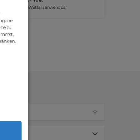
Praktische Tools
*) Preise exkl. MWSt falls anwendbar
zogene
lte zu
nimmst,
hränken.