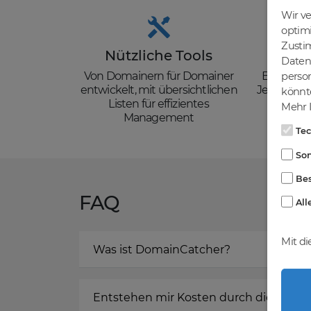
Wir v
optim
Zusti
Nützliche Tools
Güns
Daten 
Von Domainern für Domainer
Backorder
person
entwickelt, mit übersichtlichen
Je nach de
könnte
Listen für effizientes
zzgl. Mw
Mehr I
Management
Te
Son
Bes
FAQ
All
Mit di
Was ist DomainCatcher?
Entstehen mir Kosten durch die Regis