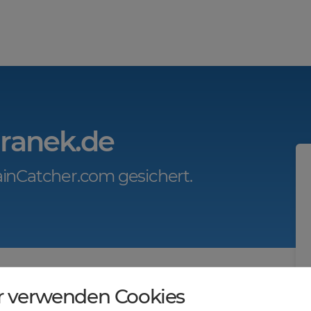
uranek.de
inCatcher.com gesichert.
r.com?
r verwenden Cookies