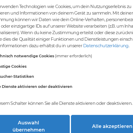
erwenden Technologien wie Cookies, um dein Nutzungserlebnis zu
ieren und Informationen von deinem Gerät zu sammeln. Mit deiner
mmung können wir Daten wie dein Online-Verhalten, personenbe
tige Preise
Kein Gebotsverfahren
oder einzigartige IDs auf unserer Website verarbeiten (z.B. um Inha
s bereits ab € 4,99.
Einfaches System - Deine
alisieren). Wenn du keine Zustimmung erteilst oder diese zurück
inem Tier-Level und
Orders werden nach dem First-
 dies die Qualität einiger Funktionen und Dienstleistungen einsc
St falls anwendbar
Come-First-Serve-Prinzip
nformationen dazu erhältst du in unserer
Datenschutzerklärung
.
abgewickelt.
chnisch notwendige Cookies
(immer erforderlich)
stige Cookies
ucher-Statistiken
e Dienste aktivieren oder deaktivieren
esem Schalter können Sie alle Dienste aktivieren oder deaktivieren.
Auswahl
Alle akzeptieren
trierung bei DomainCatcher?
übernehmen