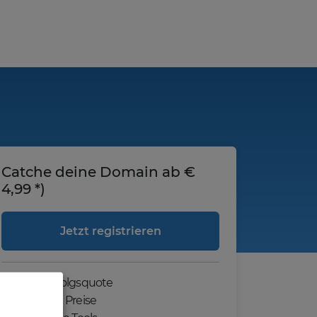
Catche deine Domain ab €
4,99 *)
Jetzt registrieren
Hohe Erfolgsquote
Günstige Preise